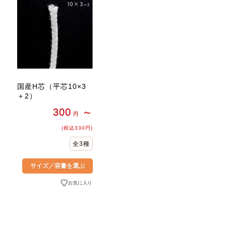
国産H芯（平芯10×3
＋2）
300
～
円
(税込330円)
全3種