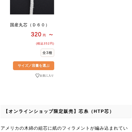
国産丸芯（Ｄ６０）
320
～
円
(税込352円)
全3種
【オンラインショップ限定販売】芯糸（HTP芯）
アメリカの木綿の組芯に紙のフィラメントが編み込まれてい