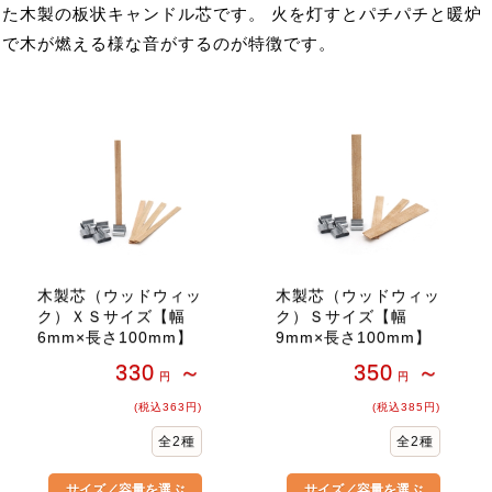
た木製の板状キャンドル芯です。 火を灯すとパチパチと暖炉
で木が燃える様な音がするのが特徴です。
木製芯（ウッドウィッ
木製芯（ウッドウィッ
ク）ＸＳサイズ【幅
ク）Ｓサイズ【幅
6mm×長さ100mm】
9mm×長さ100mm】
330
～
350
～
円
円
(税込363円)
(税込385円)
全2種
全2種