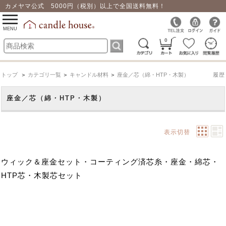
カメヤマ公式 5000円（税別）以上で全国送料無料！
0
toggle
navigation
MENU
0
トップ
＞
カテゴリ一覧
＞
キャンドル材料
＞
座金／芯（綿・HTP・木製）
履歴
座金／芯（綿・HTP・木製）
表示切替
ウィック＆座金セット・コーティング済芯糸・座金・綿芯・
HTP芯・木製芯セット