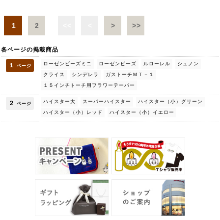
1
2
<<
<
>
>>
各ページの掲載商品
ローゼンビーズミニ
ローゼンビーズ
ルローレル
シュノン
１
ページ
クライス
シンデレラ
ガストーチＭＴ－１
１５インチトーチ用フラワーテーパー
ハイスター大
スーパーハイスター
ハイスター（小）グリーン
２
ページ
ハイスター（小）レッド
ハイスター（小）イエロー