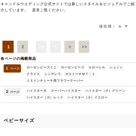
キャンドルウエディング公式サイトでは新しいスタイルをビジュアルでご紹
介しています。 是非ご覧ください。
1
2
<<
<
>
>>
各ページの掲載商品
ローゼンビーズミニ
ローゼンビーズ
ルローレル
シュノン
１
ページ
クライス
シンデレラ
ガストーチＭＴ－１
１５インチトーチ用フラワーテーパー
ハイスター大
スーパーハイスター
ハイスター（小）グリーン
２
ページ
ハイスター（小）レッド
ハイスター（小）イエロー
ベビーサイズ