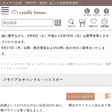
カメヤマ公式 5000円（税別）以上で全国送料無料！
0
toggle
navigation
MENU
0
誠に勝手ながら、8月8日（土）午後から8月16日（日）は夏季休業とさせ
ていただきます。
8月17日（月）以降、順次発送およびお問い合わせのご返答をいたしま
す。
トップ
＞
カテゴリ一覧
＞
ウェディングキャンドル｜関連グッズ
＞
メモリアルキ
履歴
ャンドル・ハイスター
メモリアルキャンドル・ハイスター
サムネイル表示中
結婚というかけがえのない記念日のために。 燭台やテイストに合わせて各
種デザインを取り揃えました。