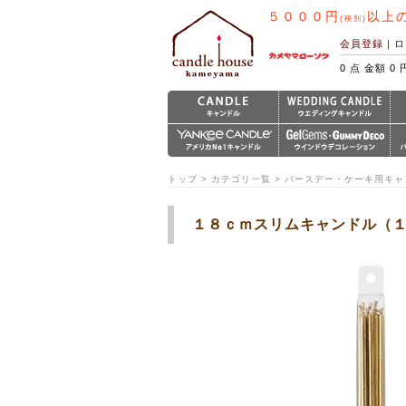
５０００円
以上
(税別)
会員登録
｜
ロ
0 点 金額 0 
トップ > カテゴリ一覧 > バースデー・ケーキ用キ
１８ｃｍスリムキャンドル（