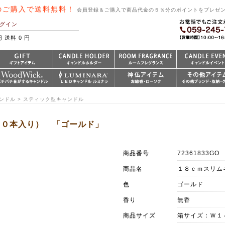
のご購入で送料無料！
会員登録＆ご購入で商品代金の５％分のポイントをプレゼ
グイン
円 送料 0 円
ャンドル > スティック型キャンドル
１０本入り） 「ゴールド」
商品番号
72361833GO
商品名
１８ｃｍスリム
色
ゴールド
香り
無香
商品サイズ
箱サイズ：Ｗ１