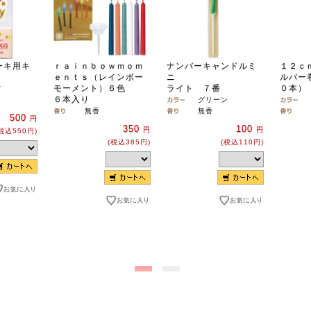
ーキ用キ
ｒａｉｎｂｏｗｍｏｍ
ナンバーキャンドルミ
１２ｃ
ｅｎｔｓ（レインボー
ニ
ルバー
モーメント）６色
ライト ７番
０本）
ド
６本入り
グリーン
無香
無香
500
円
350
100
円
円
税込550円)
(税込385円)
(税込110円)