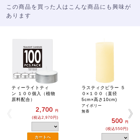
この商品を買った人はこんな商品にも興味が
あります
ティーライトティ
ラスティクピラー ５
ン １００個入（植物
０×１００（直径
原料配合）
5cm×高さ10cm)
アイボリー
2,700
円
無香
(税込2,970円)
500
円
(税込550円)