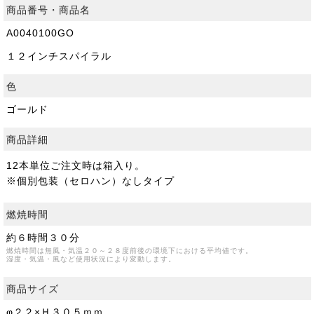
商品番号・商品名
A0040100GO
１２インチスパイラル
色
ゴールド
商品詳細
12本単位ご注文時は箱入り。
※個別包装（セロハン）なしタイプ
燃焼時間
約６時間３０分
燃焼時間は無風・気温２０～２８度前後の環境下における平均値です。
湿度・気温・風など使用状況により変動します。
商品サイズ
φ２２×Ｈ３０５ｍｍ