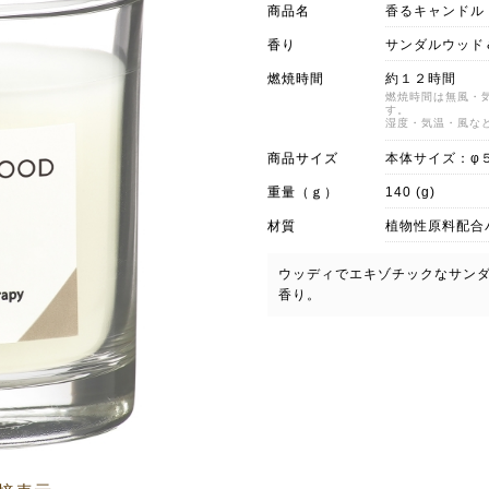
商品名
香るキャンドル
香り
サンダルウッド
燃焼時間
約１２時間
燃焼時間は無風・
す。
湿度・気温・風な
商品サイズ
本体サイズ：φ
重量（ｇ）
140 (g)
材質
植物性原料配合
ウッディでエキゾチックなサン
香り。