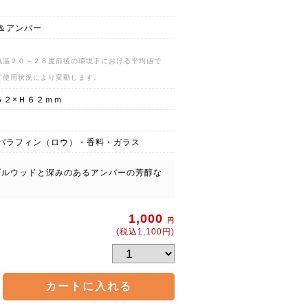
＆アンバー
気温２０～２８度前後の環境下における平均値で
ど使用状況により変動します。
５２×Ｈ６２ｍｍ
パラフィン（ロウ）・香料・ガラス
ダルウッドと深みのあるアンバーの芳醇な
1,000
円
(税込1,100円)