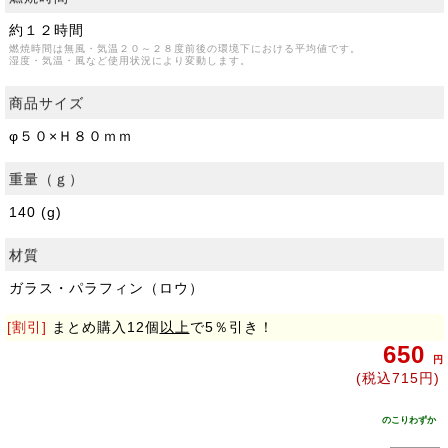
約１２時間
燃焼時間は無風・気温２０～２８度前後の環境下における平均値です。
湿度・気温・風など使用状況により変動します。
商品サイズ
φ５０×Ｈ８０ｍｍ
重量（ｇ）
140 (g)
材質
ガラス・パラフィン（ロウ）
[割引]
まとめ購入12個
以上
で5％引き！
650
円
(税込715円)
のこりわずか