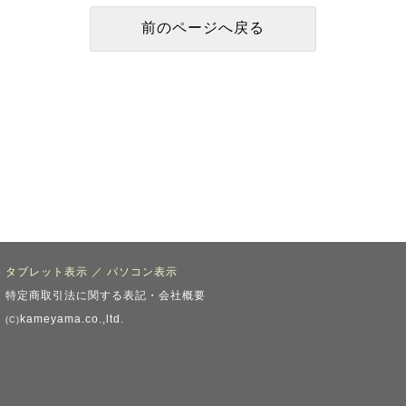
タブレット表示
／
パソコン表示
特定商取引法に関する表記・会社概要
kameyama.co.,ltd.
(C)