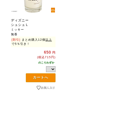
ディズニー
シュシュＬ
ミッキー
無香
[割引]
まとめ購入12個
以上
で5％引き！
650
円
(税込715円)
のこりわずか