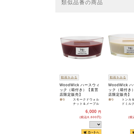
類似品番の商品
動画をみる
動画をみる
WoodWick ハースウィ
WoodWick
ック（箱付き）【直営
ック（箱付き
店限定販売】
店限定販売】
スモークドウォル
トンカ
ナット＆メープル
ドミル
6,000
円
(税込6,600円)
(税