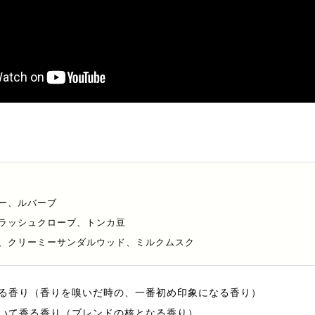
ー、ルバーブ
ラッシュクローブ、トンカ豆
、クリーミーサンダルウッド、ミルクムスク
る香り（香りを嗅いだ時の、一番初め印象になる香り）
いて香る香り（ブレンドの核となる香り）