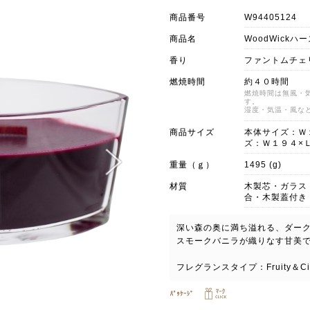
商品番号
W94405124
商品名
WoodWick
香り
ファントムチェ
燃焼時間
約４０時間
燃焼時間は無風・
す。
湿度・気温・風な
商品サイズ
本体サイズ：Ｗ
ズ：Ｗ１９４×
重量（ｇ）
1495 (g)
材質
木製芯・ガラス
合・木製蓋付き
深い森の奥に満ち溢れる、ダー
スモークバニラが織りなす甘美
フレグランスタイプ：Fruity＆C