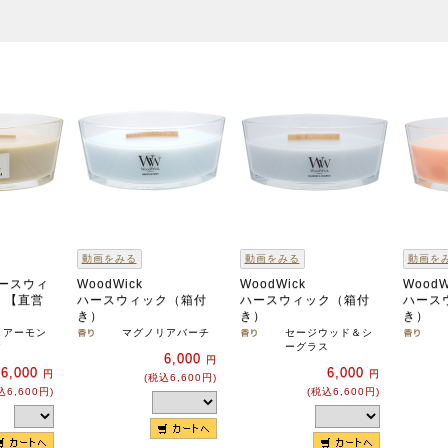
動画をみる
動画をみる
動画を
 ハースウィ
WoodWick
WoodWick
WoodW
）【直営
ハースウィック（箱付
ハースウィック（箱付
ハース
き）
き）
き）
＆アーモン
マグノリアバーチ
セージウッド＆シ
ク
ーグラス
6,000
円
6,000
6,000
円
円
(税込6,600円)
込6,600円)
(税込6,600円)