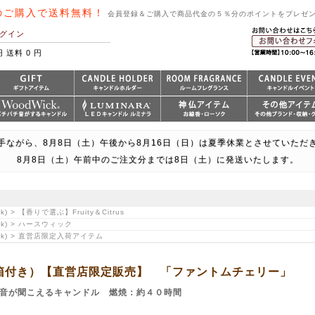
のご購入で送料無料！
会員登録＆ご購入で商品代金の５％分のポイントをプレゼ
グイン
円 送料 0 円
手ながら、8月8日（土）午後から8月16日（日）は夏季休業とさせていただ
8月8日（土）午前中のご注文分までは8日（土）に発送いたします。
 > 【香りで選ぶ】Fruity＆Citrus
ck) > ハースウィック
ck) > 直営店限定入荷アイテム
ク（箱付き）【直営店限定販売】 「ファントムチェリー」
と音が聞こえるキャンドル 燃焼：約４０時間