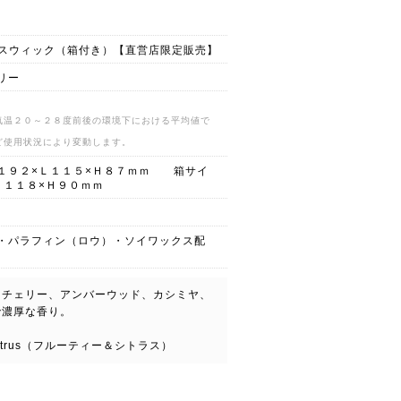
ハースウィック（箱付き）【直営店限定販売】
リー
気温２０～２８度前後の環境下における平均値で
ど使用状況により変動します。
１９２×Ｌ１１５×Ｈ８７ｍｍ 箱サイ
Ｌ１１８×Ｈ９０ｍｍ
・パラフィン（ロウ）・ソイワックス配
クチェリー、アンバーウッド、カシミヤ、
で濃厚な香り。
itrus（フルーティー＆シトラス）