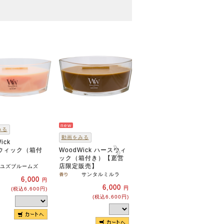
new
みる
動画をみる
動画をみる
ick
WoodWick
ウィック（箱付
WoodWick ハースウィ
ハースウィック（箱付
ック（箱付き）【直営
き）
店限定販売】
ユズブルームズ
アメジスト＆アン
バー
サンタルミルラ
6,000
円
6,000
6,000
円
円
(税込6,600円)
(税込6,600円)
(税込6,600円)