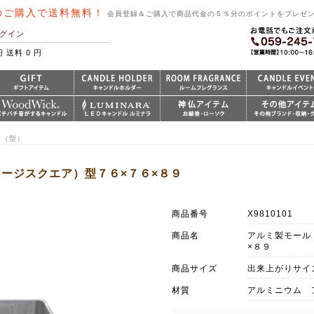
のご購入で送料無料！
会員登録＆ご購入で商品代金の５％分のポイントをプレゼ
グイン
円 送料 0 円
ド（型）
ージスクエア）型７６×７６×８９
商品番号
X9810101
商品名
アルミ製モール
×８９
商品サイズ
出来上がりサイ
材質
アルミニウム 