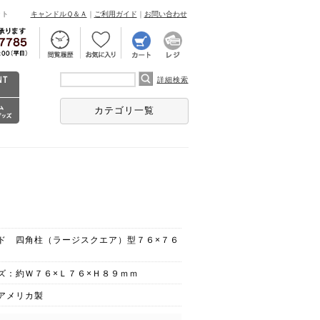
ント
キャンドルＱ＆Ａ
｜
ご利用ガイド
｜
お問い合わせ
詳細検索
カテゴリ一覧
ド 四角柱（ラージスクエア）型７６×７６
ズ：約Ｗ７６×Ｌ７６×Ｈ８９ｍｍ
アメリカ製