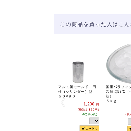
この商品を買った人はこん
アルミ製モールド 円
国産パラフィ
柱（シリンダー）型
ス融点58℃（
５０×９０
状）
５ｋｇ
1,200
円
(税込1,320円)
(税
のこりわずか