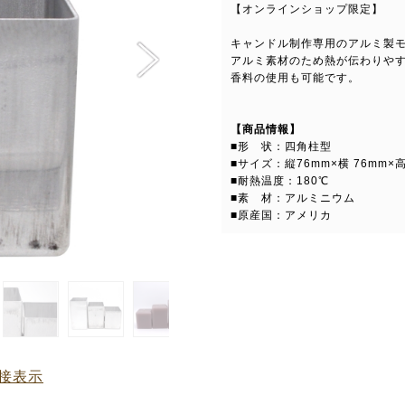
【オンラインショップ限定】
キャンドル制作専用のアルミ製
アルミ素材のため熱が伝わりや
香料の使用も可能です。
【商品情報】
■形 状：四角柱型
■サイズ：縦76mm×横 76mm×
■耐熱温度：180℃
■素 材：アルミニウム
■原産国：アメリカ
接表示