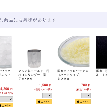
な商品にも興味があります
ンワック
アルミ製モールド 円
国産マイクロワックス
国産H芯
ペレット
柱（シリンダー）型
（ハードタイプ）
2） ５
７６×９０
３００ｇ
1,500
700
円
円
4,200
円
(税込1,650円)
(税込770円)
込4,620円)