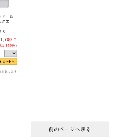
ルド 四
スクエ
４０
1,700
円
込1,870円)