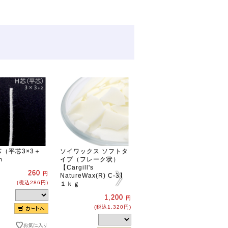
（平芯3×3＋
ソイワックス ソフトタ
ポリ製モールド フラ
ｍ
イプ（フレーク状）
ットトップ円柱（シリ
【Cargill's
ンダー）型
260
円
NatureWax(R) C-3】
７１×１１５
(税込286円)
１ｋｇ
2,400
円
1,200
円
(税込2,640円)
(税込1,320円)