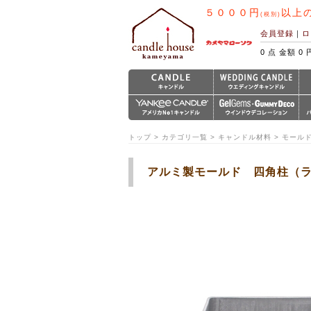
５０００円
以上
(税別)
会員登録
｜
ロ
0 点 金額 0 
トップ > カテゴリ一覧 > キャンドル材料 > モール
アルミ製モールド 四角柱（ラ