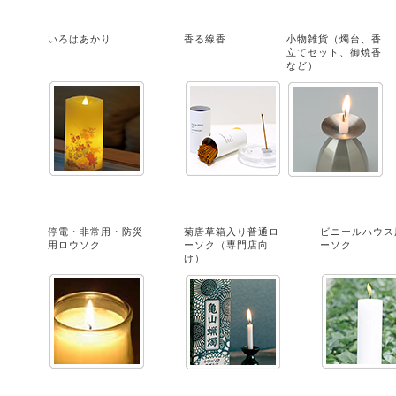
いろはあかり
香る線香
小物雑貨（燭台、香
立てセット、御焼香
など）
停電・非常用・防災
菊唐草箱入り普通ロ
ビニールハウス
用ロウソク
ーソク（専門店向
ーソク
け）