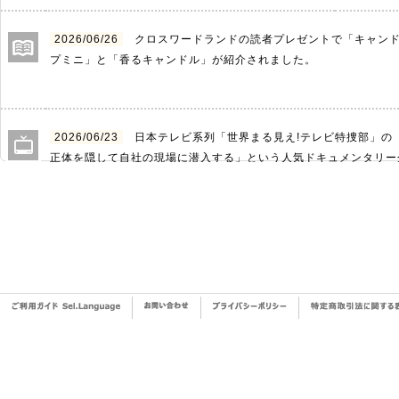
2026/06/26
クロスワードランドの読者プレゼントで「キャンド
プミニ」と「香るキャンドル」が紹介されました。
2026/06/23
日本テレビ系列「世界まる見え!テレビ特捜部」の
正体を隠して自社の現場に潜入する」という人気ドキュメンタリー
で、アメリカ最大級のアロマキャンドルメーカー「YANKEE CAN
旗艦店、工場の様子が放送されました。
ヤンキーキャンドルはこちらから
2026/05/22
月刊誌 懸賞なび7月号のプレゼント商品として「
香 サンダルウッド＆アンバー」と「花げしき薫香 白檀ムスク」
2026/05/15
K-mix モーニングラジラ「トークラジラ」にて祇
ました。