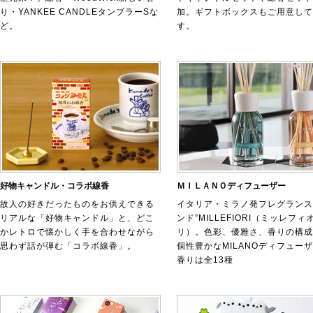
り・YANKEE CANDLEタンブラーSな
加。ギフトボックスもご用意して
ど。
す。
好物キャンドル・コラボ線香
ＭＩＬＡＮＯディフューザー
故人の好きだったものをお供えできる
イタリア・ミラノ発フレグランス
リアルな「好物キャンドル」と、どこ
ンド”MILLEFIORI（ミッレフィ
かレトロで懐かしく手を合わせながら
リ）。色彩、優雅さ、香りの構成
思わず話が弾む「コラボ線香」。
個性豊かなMILANOディフュー
香りは全13種