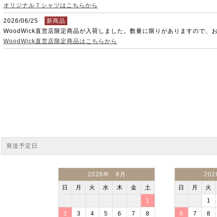
オリジナルＴシャツはこちらから
2026/06/25
新商品
WoodWick直営店限定商品が入荷しました。数量に限りがありますので、
WoodWick直営店限定商品はこちらから
発送予定日
2026年 8月
20
日
月
火
水
木
金
土
日
月
火
1
1
2
3
4
5
6
7
8
6
7
8