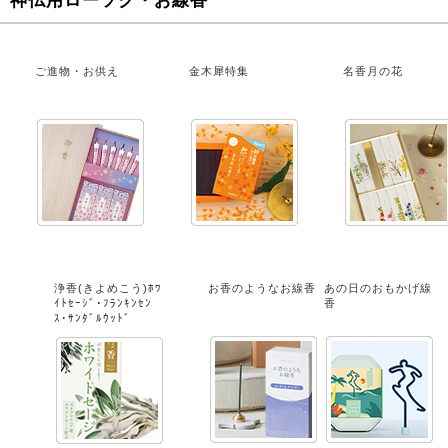
ご進物・お供え
金木犀特集
名香月の花
浄香(きよめこう)ﾎﾜ
お香のようなお線香
あの日のおもかげ線
ｲﾄｾｰｼﾞ･ﾌﾗﾝｷﾝｾﾝ
香
ｽ･ｻﾝﾀﾞﾙｳｯﾄﾞ