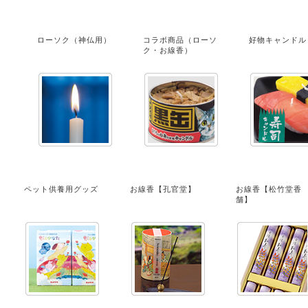
ローソク（神仏用）
コラボ商品（ローソ
好物キャンドル
ク・お線香）
ペット供養用グッズ
お線香【孔官堂】
お線香【松竹堂香
舗】