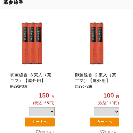
墓参線香
御薫線香 ３束入（茶
御薫線香 ２束入（茶
ゴマ）【屋外用】
ゴマ）【屋外用】
約29g×3束
約29g×2束
150
100
円
円
(税込165円)
(税込110円)