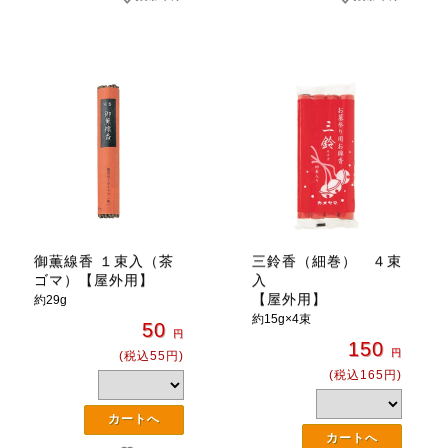
御薫線香 １束入（茶
三鈴香（細巻） ４束
ゴマ）【屋外用】
入
【屋外用】
約29g
約15g×4束
50
円
150
円
(税込55円)
(税込165円)