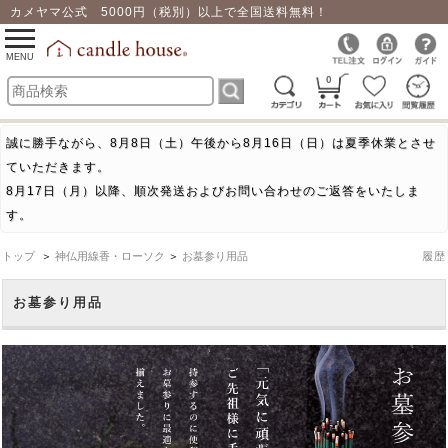
カメヤマ公式 5000円（税別）以上で全国送料無料！
0
toggle
navigation
MENU
0
誠に勝手ながら、8月8日（土）午後から8月16日（日）は夏季休業とさせ
ていただきます。
8月17日（月）以降、順次発送およびお問い合わせのご返答をいたしま
す。
トップ
＞
神仏用線香・ローソク
＞
お墓参り用品
履歴
お墓参り用品