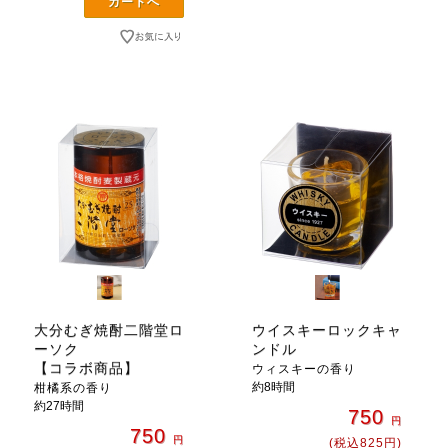
大分むぎ焼酎二階堂ロ
ウイスキーロックキャ
ーソク
ンドル
【コラボ商品】
ウィスキーの香り
約8時間
柑橘系の香り
約27時間
750
円
750
円
(税込825円)