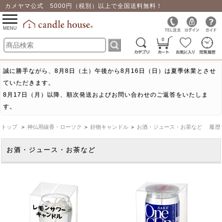
カメヤマ公式 5000円（税別）以上で全国送料無料！
0
toggle
navigation
MENU
0
誠に勝手ながら、8月8日（土）午後から8月16日（日）は夏季休業とさせ
ていただきます。
8月17日（月）以降、順次発送およびお問い合わせのご返答をいたしま
す。
トップ
＞
神仏用線香・ローソク
＞
好物キャンドル
＞
お酒・ジュース・お茶など
履歴
お酒・ジュース・お茶など