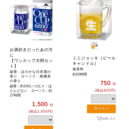
お酒好きだったあの方
に
ミニジョッキ［ビール
【ワンカップ大関セッ
キャンドル］
ト】
無香料
線香：ほのかな日本酒の
約20時間
香り ローソク：柑橘系
の香り
750
円
線香：約19分／けむり：ほ
(税込825円)
とんどない ローソク：約
27時間
1,500
円
(税込1,650円)