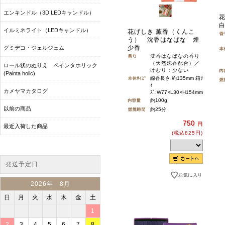
エンキンドル（3D LEDキャンドル）
イルミネライト（LEDキャンドル）
花げしき 薫香（くんこ
う） 沈香はなばな 煙
少香
グミデコ・ジェルジェム
沈香はなばなの香り
（天然沈香配合）／
ロール状のぬりえ ペインタホリック
けむり：少ない
(Painta holic)
線香長さ:約135mm 箱ｻ
ｲ
カメヤマカタログ
ｽﾞ:W77×L30×H154mm
約100g
以前の商品
約25分
750
円
最近入荷した商品
(税込825円)
発送予定日
2026年 8月
日
月
火
水
木
金
土
1
2
3
4
5
6
7
8