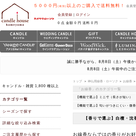
５０００円
以上のご購入で送料無料！
会員
(税別)
会員登録
｜
ログイン
0 点 金額 0 円 送料 0 円
誠に勝手ながら、8月8日（土）午後か
8月8日（土）午前中のご
トップ
＞
神仏用線香・ローソク
＞
お線香
キャンドル・雑貨 1,800 種以上
「お線香」のカテゴリ一覧
【機能で選ぶ】ミニ寸（長さが短い）
カテゴリ一覧
【機能で選ぶ】匂いがつきにくい・微香
シーズンで探す
【香りで選ぶ】白檀・沈
詳細な絞り込み検索
お線香ならではの香りがお
ご注文履歴から探す