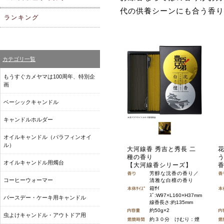
代の供養シーンにも合う香り
ランキング
カテゴリ一覧
もうすぐカメヤマは100周年、特別企
画
ベーシックキャンドル
キャンドルホルダー
オイルキャンドル（パラフィンオイ
ル）
大河線香 秀吉と秀長 二
種の香り
オイルキャンドル用燭台
【大河線香シリーズ】
芳醇な沈香の香り／
コーヒーウォーマー
清雅な白檀の香り
箱ｻｲ
ｽﾞ:W97×L160×H37mm
バースデー・ケーキ用キャンドル
線香長さ:約135mm
約50g×2
虫よけキャンドル・アウトドア用
約３０分 けむり：煙