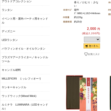
アウトドアコレクション
香り／けむり：少な
い
ランタン
箱ｻｲ
ｽﾞ:W91×L162×H44mm
約120g
イベント用・屋外パーティ用キャンド
約25分
ル
2,000
円
ディズニー
(税込2,200円)
LEDランタン
パラフィンオイル・オイルランタン
プラズマアークライター／キャンドル
ツール
キャンドル材料
MILLEFIORI ミッレフィオーリ
ヤンキーキャンドル
ウッドウィック(Wood Wick)
ルミナラ LUMINARA（LEDキャンド
ル）