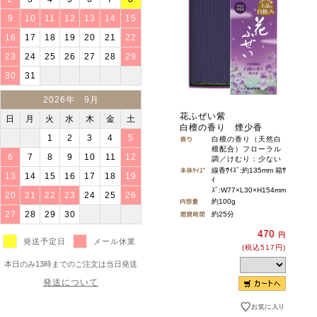
9
10
11
12
13
14
15
16
17
18
19
20
21
22
23
24
25
26
27
28
29
30
31
2026年 9月
花ふぜい紫
日
月
火
水
木
金
土
白檀の香り 煙少香
1
2
3
4
5
白檀の香り（天然白
檀配合）フローラル
6
7
8
9
10
11
12
調／けむり：少ない
線香ｻｲｽﾞ:約135mm 箱ｻ
13
14
15
16
17
18
19
ｲ
ｽﾞ:W77×L30×H154mm
20
21
22
23
24
25
26
約100g
27
28
29
30
約25分
470
円
発送予定日
メール休業
(税込517円)
本日のみ13時までのご注文は当日発送
発送について