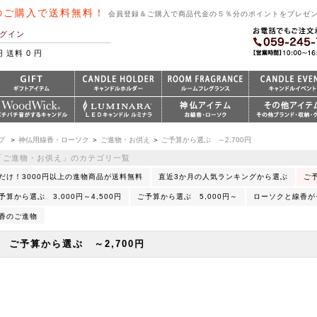
のご購入で送料無料！
会員登録＆ご購入で商品代金の５％分のポイントをプレゼ
グイン
円 送料 0 円
プ
＞
神仏用線香・ローソク
＞
ご進物・お供え
＞
ご予算から選ぶ ～2,700円
「ご進物・お供え」のカテゴリ一覧
だけ！3000円以上の進物商品が送料無料
直近3か月の人気ランキングから選ぶ
ご予
予算から選ぶ 3,000円～4,500円
ご予算から選ぶ 5,000円～
ローソクと線香が
香のご進物
ご予算から選ぶ ～2,700円