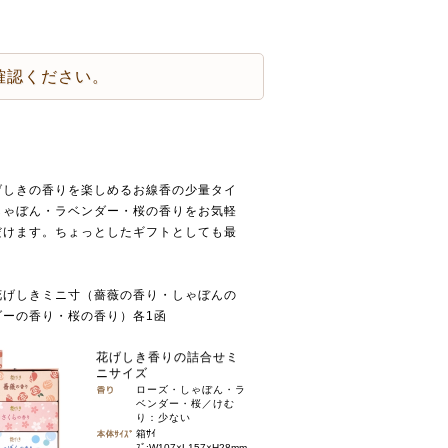
確認ください。
げしきの香りを楽しめるお線香の少量タイ
しゃぼん・ラベンダー・桜の香りをお気軽
だけます。ちょっとしたギフトとしても最
花げしきミニ寸（薔薇の香り・しゃぼんの
ダーの香り・桜の香り）各1函
花げしき香りの詰合せミ
ニサイズ
ローズ・しゃぼん・ラ
ベンダー・桜／けむ
り：少ない
箱ｻｲ
ｽﾞ:W107×L157×H28mm