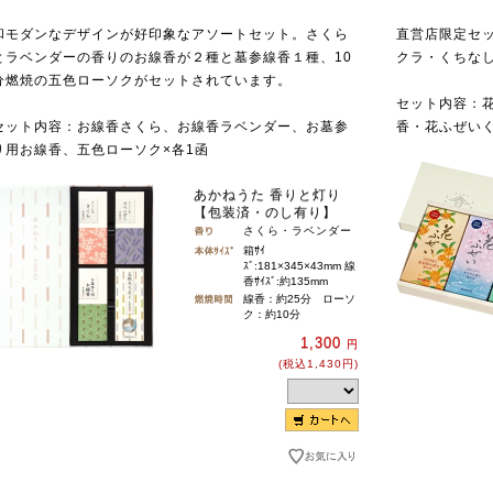
和モダンなデザインが好印象なアソートセット。さくら
直営店限定セ
とラベンダーの香りのお線香が２種と墓参線香１種、10
クラ・くちな
分燃焼の五色ローソクがセットされています。
セット内容：花
セット内容：お線香さくら、お線香ラベンダー、お墓参
香・花ふぜい
り用お線香、五色ローソク×各1函
あかねうた 香りと灯り
【包装済・のし有り】
さくら・ラベンダー
箱ｻｲ
ｽﾞ:181×345×43mm 線
香ｻｲｽﾞ:約135mm
線香：約25分 ローソ
ク：約10分
1,300
円
(税込1,430円)