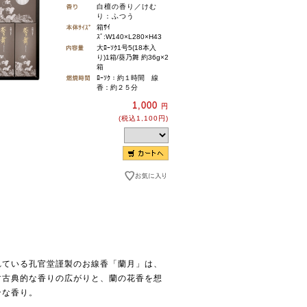
白檀の香り／けむ
り：ふつう
箱ｻｲ
ｽﾞ:W140×L280×H43
大ﾛｰｿｸ1号5(18本入
り)1箱/葵乃舞 約36g×2
箱
ﾛｰｿｸ：約１時間 線
香：約２５分
1,000
円
(税込1,100円)
れている孔官堂謹製のお線香「蘭月」は、
す古典的な香りの広がりと、蘭の花香を想
ンな香り。