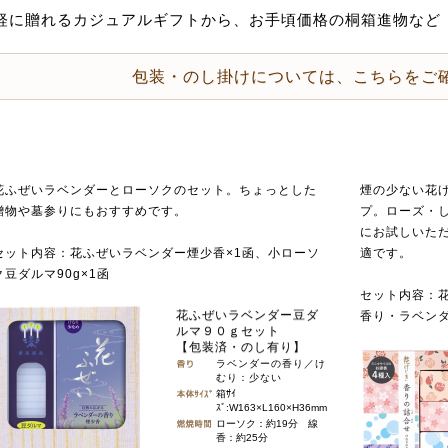
軽に贈れるカジュアルギフトから、お手頃価格の桐箱進物など
包装・のし掛けについては、こちらをご
花ふぜいラベンダーとローソクのセット。ちょっとした
煙の少ない花
贈物や墓参りにもおすすめです。
プ。ローズ・
にお試しいた
セット内容：花ふぜいラベンダー煙少香×1函、小ローソ
適です。
ク豆ダルマ90g×1函
セット内容：
花ふぜいラベンダー豆ダ
香り・ラベン
ルマ９０ｇセット
【包装済・のし有り】
ラベンダーの香り／け
むり：少ない
箱ｻｲ
ｽﾞ:W163×L160×H36mm
ローソク：約19分 線
香：約25分