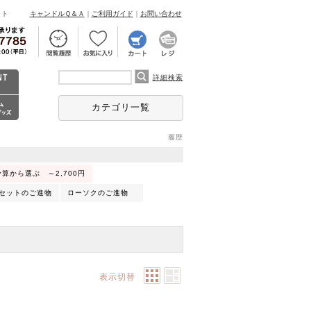
ント
キャンドルＱ＆Ａ
｜
ご利用ガイド
｜
お問い合わせ
詳細検索
カテゴリ一覧
履歴
算から選ぶ ～2,700円
セットのご進物
ローソクのご進物
表示切替