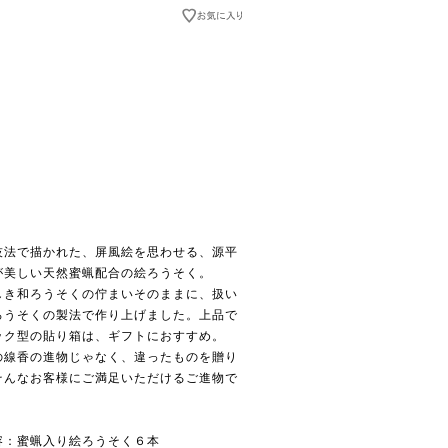
技法で描かれた、屏風絵を思わせる、源平
が美しい天然蜜蝋配合の絵ろうそく。
しき和ろうそくの佇まいそのままに、扱い
ろうそくの製法で作り上げました。上品で
ック型の貼り箱は、ギフトにおすすめ。
の線香の進物じゃなく、違ったものを贈り
そんなお客様にご満足いただけるご進物で
容：蜜蝋入り絵ろうそく６本