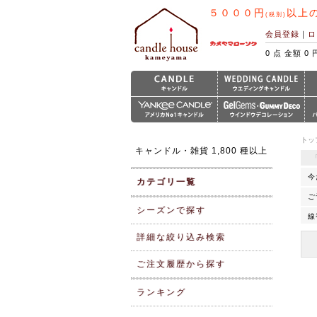
５０００円
以上
(税別)
会員登録
｜
ロ
0 点 金額 0 
トッ
キャンドル・雑貨 1,800 種以上
今
カテゴリ一覧
ご
シーズンで探す
線
詳細な絞り込み検索
ご注文履歴から探す
ランキング