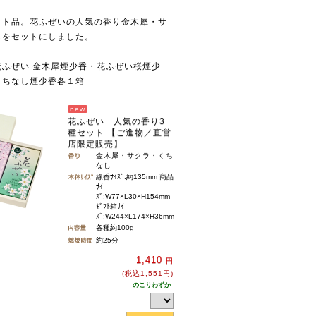
ット品。花ふぜいの人気の香り金木犀・サ
しをセットにしました。
ふぜい 金木犀煙少香・花ふぜい桜煙少
くちなし煙少香各１箱
new
花ふぜい 人気の香り3
種セット 【ご進物／直営
店限定販売】
金木犀・サクラ・くち
なし
線香ｻｲｽﾞ:約135mm 商品
ｻｲ
ｽﾞ:W77×L30×H154mm
ｷﾞﾌﾄ箱ｻｲ
ｽﾞ:W244×L174×H36mm
各種約100g
約25分
1,410
円
(税込1,551円)
のこりわずか