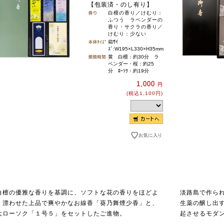
【包装済・のし有り】
白檀の香り／けむり：
ふつう ラベンダーの
香り・サクラの香り／
けむり：少ない
箱ｻｲ
ｽﾞ:W195×L330×H35mm
黄 白檀：約30分 ラ
ベンダー・桜：約25
分 ﾛｰｿｸ：約19分
1,000
円
(税込1,100円)
白檀の優雅な香りを基調に、ソフトな花の香りをほどよ
淡路島で作ら
く漂わせた上品で爽やかなお線香「葵乃舞煙少香」と、
生薬の醸し出
大ローソク「１号５」をセットしたご進物。
起させるモダ