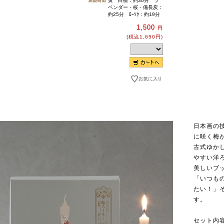
黄 白檀：約30分 ラ
ベンダー・桜・備長炭：
約25分 ﾛｰｿｸ：約19分
1,500
円
(税込1,650円)
日本画の
に咲く梅
古式ゆか
やすい洋
美しいブ
「いつも
たい！」
す。
セット内