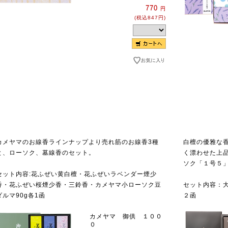
770
円
(税込847円)
カメヤマのお線香ラインナップより売れ筋のお線香3種
白檀の優雅な
と、ローソク、墓線香のセット。
く漂わせた上
ソク「１号５
セット内容:花ふぜい黄白檀・花ふぜいラベンダー煙少
香・花ふぜい桜煙少香・三鈴香・カメヤマ小ローソク豆
セット内容：大
ダルマ90g各1函
２函
カメヤマ 御供 １００
０