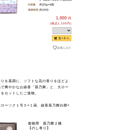
約25g×4箱
約19分
1,000
円
(税込1,100円)
香りを基調に、ソフトな花の香りをほどよ
品で爽やかなお線香「葵乃舞」と、大ロー
」をセットしたご進物。
ローソク１号５×１函、線香葵乃舞白檀×
進物用 葵乃舞２種
【のし有り】