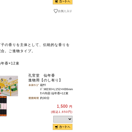
丁子の香りを主体として、伝統的な香りを
配合。ご進物タイプ。
年香×12束
孔官堂 仙年香
進物用【のし有り】
箱ｻｲ
ｽﾞ:W230×L152×H36mm
ｾｯﾄ内容:仙年香×12束
約30分
1,500
円
(税込1,650円)