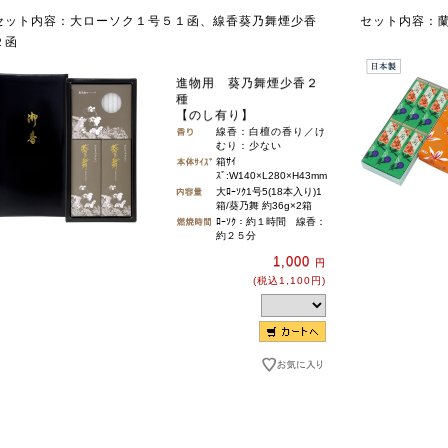
セット内容：大ローソク１号５１函、線香葵乃舞煙少香
セット内容：蘭
２函
進物用 葵乃舞煙少香２
種
【のし有り】
線香：白檀の香り／け
むり：少ない
箱ｻｲ
ｽﾞ:W140×L280×H43mm
大ﾛｰｿｸ1号5(18本入り)1
箱/葵乃舞 約36g×2箱
ﾛｰｿｸ：約１時間 線香：
約２５分
1,000
円
(税込1,100円)