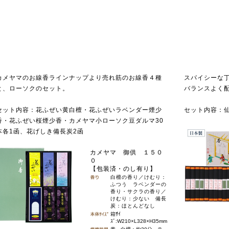
カメヤマのお線香ラインナップより売れ筋のお線香４種
スパイシーな
と、ローソクのセット。
バランスよく
セット内容：花ふぜい黄白檀・花ふぜいラベンダー煙少
セット内容：仙
香・花ふぜい桜煙少香・カメヤマ小ローソク豆ダルマ30
本各1函、花げしき備長炭2函
カメヤマ 御供 １５０
０
【包装済・のし有り】
白檀の香り／けむり：
ふつう ラベンダーの
香り・サクラの香り／
けむり：少ない 備長
炭：ほとんどなし
箱ｻｲ
ｽﾞ:W210×L328×H35mm