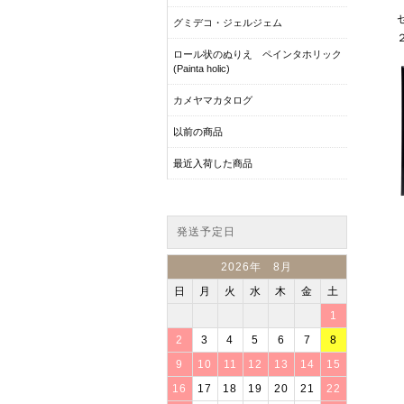
グミデコ・ジェルジェム
ロール状のぬりえ ペインタホリック
(Painta holic)
カメヤマカタログ
以前の商品
最近入荷した商品
発送予定日
2026年 8月
日
月
火
水
木
金
土
1
2
3
4
5
6
7
8
9
10
11
12
13
14
15
16
17
18
19
20
21
22