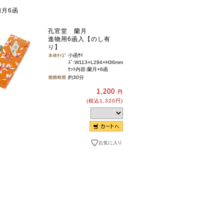
月6函
孔官堂 蘭月
進物用6函入【のし有
り】
小函ｻｲ
ｽﾞ:W113×L294×H36mm
ｾｯﾄ内容:蘭月×6函
約30分
1,200
円
(税込1,320円)