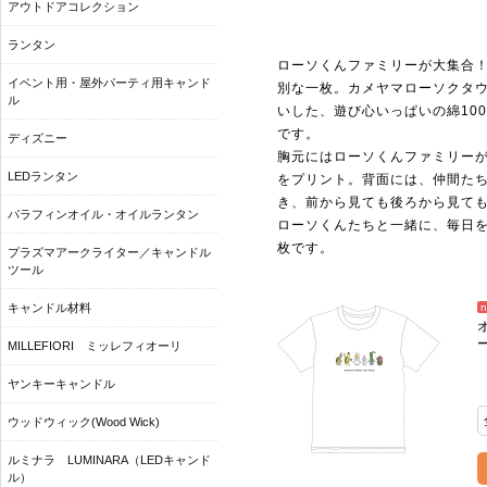
アウトドアコレクション
ランタン
ローソくんファミリーが大集合
イベント用・屋外パーティ用キャンド
別な一枚。カメヤマローソクタ
ル
いした、遊び心いっぱいの綿10
です。
ディズニー
胸元にはローソくんファミリー
LEDランタン
をプリント。背面には、仲間た
き、前から見ても後ろから見て
パラフィンオイル・オイルランタン
ローソくんたちと一緒に、毎日
枚です。
プラズマアークライター／キャンドル
ツール
キャンドル材料
MILLEFIORI ミッレフィオーリ
ヤンキーキャンドル
ウッドウィック(Wood Wick)
ルミナラ LUMINARA（LEDキャンド
ル）