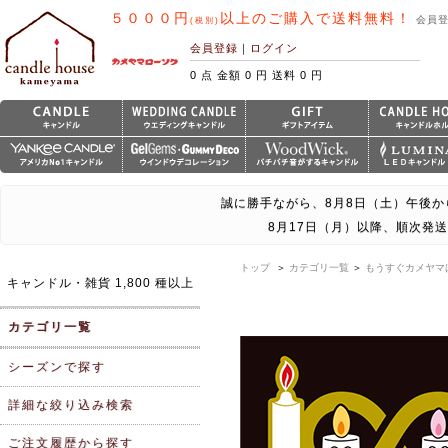
５０００円
以上のご購入で送料無料！
会員
(税別)
会員登録
｜
ログイン
0 点 金額 0 円 送料 0 円
誠に勝手ながら、8月8日（土）午後か
8月17日（月）以降、順次発
トップ
＞
カテゴリ一覧
＞
もうすぐカメヤマ
キャンドル・雑貨 1,800 種以上
カテゴリ一覧
シーズンで探す
詳細な絞り込み検索
ご注文履歴から探す