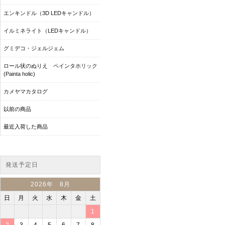
エンキンドル（3D LEDキャンドル）
イルミネライト（LEDキャンドル）
グミデコ・ジェルジェム
ロール状のぬりえ ペインタホリック
(Painta holic)
カメヤマカタログ
以前の商品
最近入荷した商品
発送予定日
2026年 8月
日
月
火
水
木
金
土
1