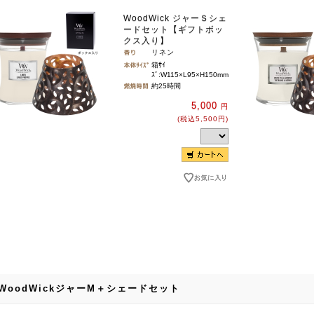
WoodWick ジャーＳシェ
ードセット【ギフトボッ
クス入り】
リネン
箱ｻｲ
ｽﾞ:W115×L95×H150mm
約25時間
5,000
円
(税込5,500円)
WoodWickジャーM＋シェードセット