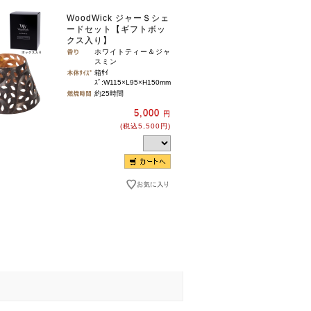
WoodWick ジャーＳシェ
ードセット【ギフトボッ
クス入り】
ホワイトティー＆ジャ
スミン
箱ｻｲ
ｽﾞ:W115×L95×H150mm
約25時間
5,000
円
(税込5,500円)