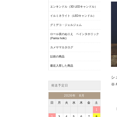
エンキンドル（3D LEDキャンドル）
イルミネライト（LEDキャンドル）
グミデコ・ジェルジェム
ロール状のぬりえ ペインタホリック
(Painta holic)
カメヤマカタログ
以前の商品
最近入荷した商品
シ
※
発送予定日
2026年 8月
日
月
火
水
木
金
土
1
2
3
4
5
6
7
8