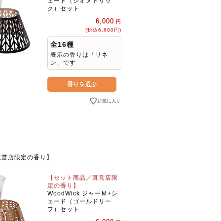
ェード（ジオメトリッ
ク）セット
6,000
円
(税込6,600円)
全16種
表示の香りは「リネ
ン」です
直営店限定の香り】
【セット商品／直営店限
定の香り】
WoodWick ジャーＭ+シ
ェード（ゴールドリー
フ）セット