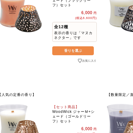
ェード（ブラックリー
フ）セット
6,000
円
(税込6,600円)
全12種
表示の香りは「マヌカ
ネクター」です
【人気の定番の香り】
【数量限定／
【セット商品】
WoodWick ジャーＭ+シ
ェード（ゴールドリー
フ）セット
6,000
円