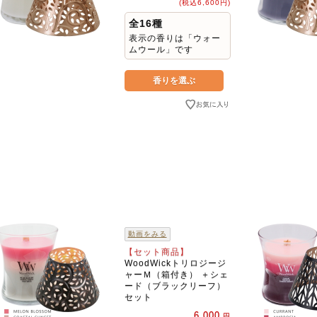
(税込6,600円)
全16種
表示の香りは「ウォー
ムウール」です
動画をみる
【セット商品】
WoodWickトリロジージ
ャーＭ（箱付き） ＋シェ
ード（ブラックリーフ）
セット
6,000
円