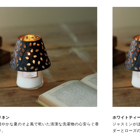
リネン
ホワイトティ
穏やかな夏のそよ風で乾いた清潔な洗濯物の心安らぐ香
ジャスミンが
り。
ダーとローズ