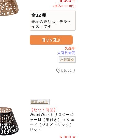
6,000
円
(税込6,600円)
全12種
表示の香りは「テラヘ
イズ」です
欠品中
入荷日未定
入荷連絡
動画をみる
【セット商品】
WoodWickトリロジージ
ャーＭ（箱付き） ＋シェ
ード（ジオメトリック）
セット
6,000
円