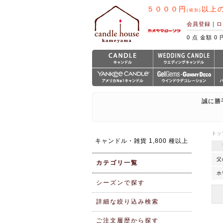
５０００円
以上
(税別)
会員登録
｜
ロ
0 点 金額 0 
誠に勝
トッ
キャンドル・雑貨 1,800 種以上
父
カテゴリ一覧
ホ
シーズンで探す
詳細な絞り込み検索
ご注文履歴から探す