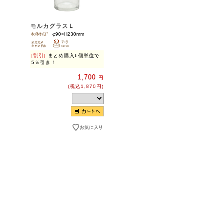
モルカグラスＬ
φ90×H230mm
[割引]
まとめ購入6個
単位
で
5％引き！
1,700
円
(税込1,870円)