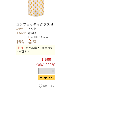
コンフェッティグラスＭ
ドット
本体ｻｲ
ｽﾞ:φ90×H195mm
[割引]
まとめ購入6個
単位
で
5％引き！
1,500
円
(税込1,650円)