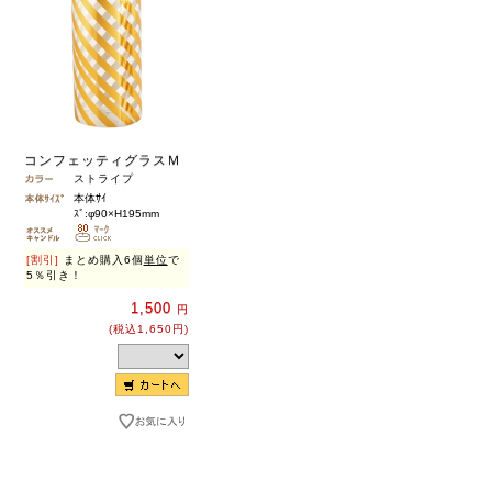
コンフェッティグラスＭ
ストライプ
本体ｻｲ
ｽﾞ:φ90×H195mm
[割引]
まとめ購入6個
単位
で
5％引き！
1,500
円
(税込1,650円)