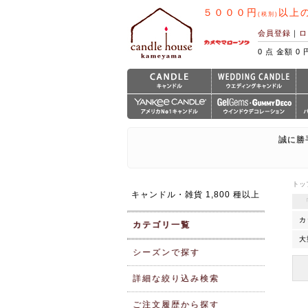
５０００円
以上
(税別)
会員登録
｜
ロ
0 点 金額 0 
誠に勝
トッ
キャンドル・雑貨 1,800 種以上
カ
カテゴリ一覧
大
シーズンで探す
詳細な絞り込み検索
ご注文履歴から探す