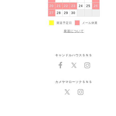
20
21
22
23
24
25
26
27
28
29
30
発送予定日
メール休業
発送について
キャンドルハウスＳＮＳ
カメヤマローソクＳＮＳ