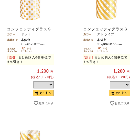
コンフェッティグラスＳ
コンフェッティグラスＳ
ドット
ストライプ
本体ｻｲ
本体ｻｲ
ｽﾞ:φ90×H155mm
ｽﾞ:φ90×H155mm
[割引]
まとめ購入6個
単位
で
[割引]
まとめ購入6個
単位
で
5％引き！
5％引き！
1,200
1,200
円
円
(税込1,320円)
(税込1,320円)