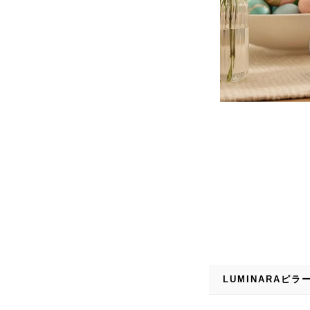
LUMINARAピ