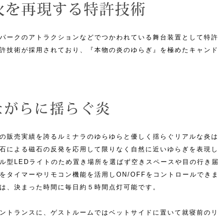
パークのアトラクションなどでつかわれている舞台装置として特
許技術が採用されており、『本物の炎のゆらぎ』を極めたキャン
の販売実績を誇るルミナラのゆらゆらと優しく揺らぐリアルな炎は
石による磁石の反発を応用して限りなく自然に近いゆらぎを表現
ル型LEDライトのため置き場所を選ばず空きスペースや目の行き届
をタイマーやリモコン機能を活用しON/OFFをコントロールでき
は、決まった時間に毎日約５時間点灯可能です。
ントランスに、ゲストルームではベットサイドに置いて就寝前の