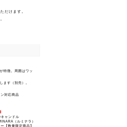
いただけます。
す。
が特徴。周囲はワッ
します（別売）。
コン対応商品
w
EDキャンドル
MINARA（ルミナラ）
ニー【数量限定商品】