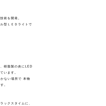
許技術を開発。
ドル型ＬＥＤライトで
、樹脂製の炎にLED
しています。
かない場所で 本物
ます。
リラックスタイムに、