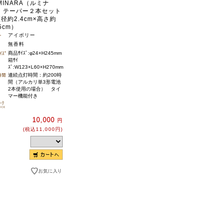
MINARA（ルミナ
 テーパー２本セット
径約2.4cm×高さ約
.5cm）
アイボリー
無香料
商品ｻｲｽﾞ:φ24×H245mm
箱ｻｲ
ｽﾞ:W123×L60×H270mm
連続点灯時間：約200時
間（アルカリ単3形電池
2本使用の場合） タイ
マー機能付き
10,000
円
(税込11,000円)