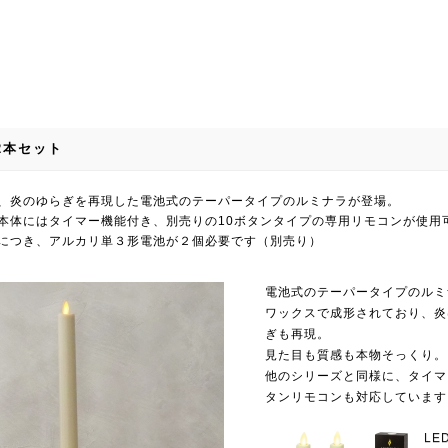
2本セット
、炎のゆらぎを再現した電池式のテーパータイプのルミナラが登場。
本体にはタイマー機能付き、別売りの10ボタンタイプの専用リモコンが使用
につき、アルカリ単３形電池が２個必要です（別売り）
電池式のテーパータイプのルミ
ワックスで成形されており、炎
ぎも再現。
見た目も質感も本物そっくり。
他のシリーズと同様に、タイマ
タンリモコンも対応しています
L