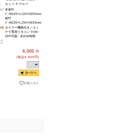
カシミヤブルー
本体ｻｲ
ｽﾞ:W105×L120×H203mm
箱ｻｲ
ｽﾞ:W150×L150×H245mm
タイマー機能付き／ルミ
ナラ専用リモコンでON・
OFF可能 約200時間
6,000
円
(税込6,600円)