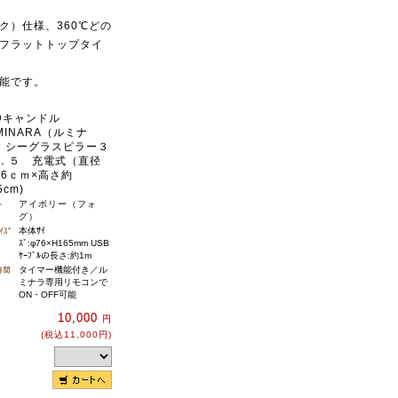
ク）仕様、360℃どの
フラットトップタイ
能です。
EDキャンドル
MINARA（ルミナ
 シーグラスピラー３
６．５ 充電式（直径
.6ｃｍ×高さ約
5cm)
アイボリー（フォ
グ）
本体ｻｲ
ｽﾞ:φ76×H165mm USB
ｹｰﾌﾞﾙの長さ:約1m
タイマー機能付き／ル
ミナラ専用リモコンで
ON・OFF可能
10,000
円
(税込11,000円)