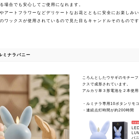
る場合でも安心してご使用になれます。
やアートフラワーなどデリケートなお花とともに安全にお楽しみ
のワックスが使用されているので見た目もキャンドルそのもので
ルミナラバニー
ころんとしたウサギのモチーフ
クスで成形されています。
アルカリ単３形電池を２本使用
・ルミナラ専用10ボタンリモ
・連続点灯時間が約200時間
ne
L
LU
バ