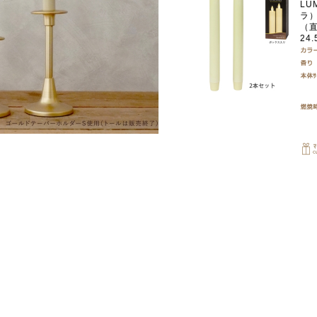
LU
ラ）
（直
24