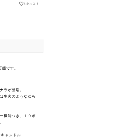
可能です。
ナラが登場。
は生火のようなゆら
ー機能つき、１０ボ
。
EDキャンドル