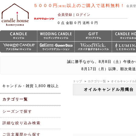
５０００円
以上のご購入で送料無料！
会員
(税別)
会員登録
｜
ログイン
0 点 金額 0 円 送料 0 円
誠に勝手ながら、8月8日（土）午後か
8月17日（月）以降、順次発
トップ
＞
カテゴリ一覧
＞
オイルキャンドル
キャンドル・雑貨 1,800 種以上
オイルキャンドル用燭台
カテゴリ一覧
シーズンで探す
詳細な絞り込み検索
ご注文履歴から探す