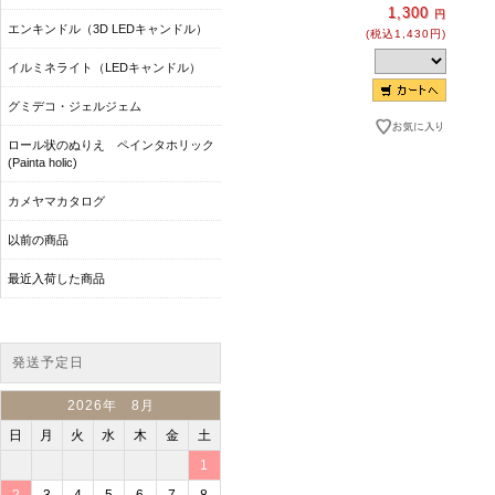
1,300
円
エンキンドル（3D LEDキャンドル）
(税込1,430円)
イルミネライト（LEDキャンドル）
グミデコ・ジェルジェム
ロール状のぬりえ ペインタホリック
(Painta holic)
カメヤマカタログ
以前の商品
最近入荷した商品
発送予定日
2026年 8月
日
月
火
水
木
金
土
1