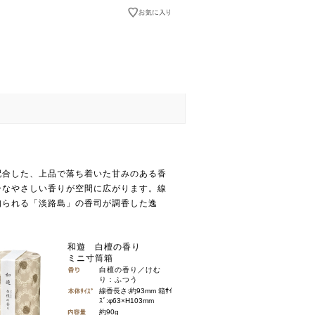
配合した、上品で落ち着いた甘みのある香
ーなやさしい香りが空間に広がります。線
知られる「淡路島」の香司が調香した逸
和遊 白檀の香り
ミニ寸筒箱
白檀の香り／けむ
り：ふつう
線香長さ:約93mm 箱ｻｲ
ｽﾞ:φ63×H103mm
約90g