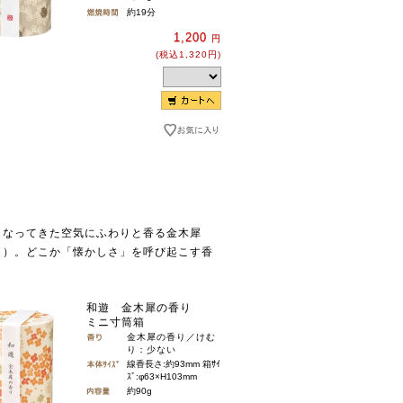
約19分
1,200
円
(税込1,320円)
くなってきた空気にふわりと香る金木犀
イ）。どこか「懐かしさ」を呼び起こす香
和遊 金木犀の香り
ミニ寸筒箱
金木犀の香り／けむ
り：少ない
線香長さ:約93mm 箱ｻｲ
ｽﾞ:φ63×H103mm
約90g