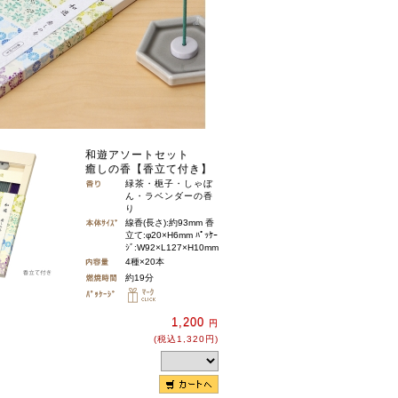
和遊アソートセット
癒しの香【香立て付き】
緑茶・梔子・しゃぼ
ん・ラベンダーの香
り
線香(長さ):約93mm 香
立て:φ20×H6mm ﾊﾟｯｹｰ
ｼﾞ:W92×L127×H10mm
4種×20本
約19分
1,200
円
(税込1,320円)