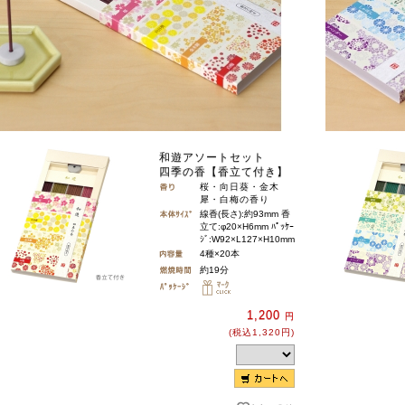
和遊アソートセット
四季の香【香立て付き】
桜・向日葵・金木
犀・白梅の香り
線香(長さ):約93mm 香
立て:φ20×H6mm ﾊﾟｯｹｰ
ｼﾞ:W92×L127×H10mm
4種×20本
約19分
1,200
円
(税込1,320円)