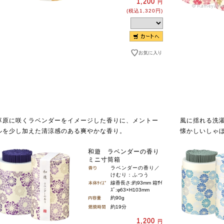
1,200
円
(税込1,320円)
草原に咲くラベンダーをイメージした香りに、メントー
風に揺れる洗
ルを少し加えた清涼感のある爽やかな香り。
懐かしいしゃ
和遊 ラベンダーの香り
ミニ寸筒箱
ラベンダーの香り／
けむり：ふつう
線香長さ:約93mm 箱ｻｲ
ｽﾞ:φ63×H103mm
約90g
約19分
1,200
円