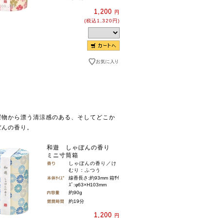
1,200
円
(税込1,320円)
濯物から漂う清涼感のある、そしてどこか
ぼんの香り。
和遊 しゃぼんの香り
ミニ寸筒箱
しゃぼんの香り／け
むり：ふつう
線香長さ:約93mm 箱ｻｲ
ｽﾞ:φ63×H103mm
約90g
約19分
1,200
円