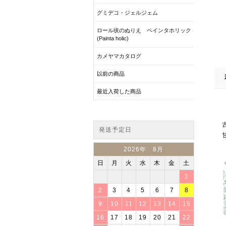
グミデコ・ジェルジェム
ロール状のぬりえ ペインタホリック
(Painta holic)
カメヤマカタログ
以前の商品
最近入荷した商品
発送予定日
2026年 8月
日
月
火
水
木
金
土
1
2
3
4
5
6
7
8
9
10
11
12
13
14
15
16
17
18
19
20
21
22