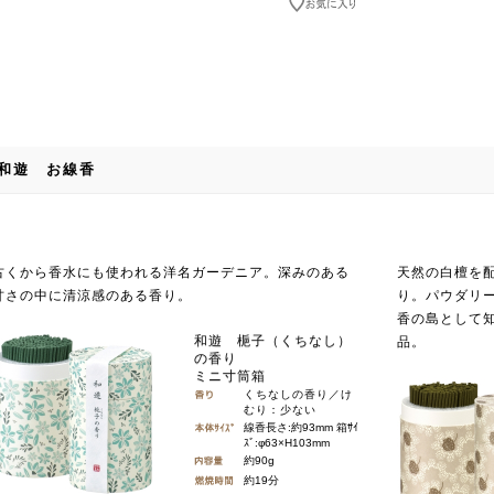
和遊 お線香
古くから香水にも使われる洋名ガーデニア。深みのある
天然の白檀を
甘さの中に清涼感のある香り。
り。パウダリ
香の島として
和遊 梔子（くちなし）
品。
の香り
ミニ寸筒箱
くちなしの香り／け
むり：少ない
線香長さ:約93mm 箱ｻｲ
ｽﾞ:φ63×H103mm
約90g
約19分