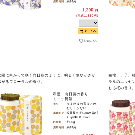
約19分
1,200
円
(税込1,320円)
太陽に向かって咲く向日葵のように、明るく華やかさが
白檀、丁子、
広がるフローラルの香り。
ラルのエッセ
じる桜の香り
和遊 向日葵の香り
ミニ寸筒箱
ひまわりの香り／け
むり：少ない
線香長さ:約93mm 箱ｻｲ
ｽﾞ:φ63×H103mm
約90g
約19分