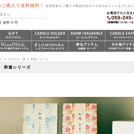
のご購入で送料無料！
会員登録＆ご購入で商品代金の５％分のポイントをプレゼ
グイン
円 送料 0 円
プ
＞
カテゴリ一覧
＞
和遊シリーズ
和遊シリーズ