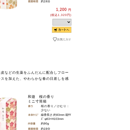
約19分
1,200
円
(税込1,320円)
桂皮などの生薬をふんだんに配合しフロー
ンスを加えた、やわらかな春の日差しを感
。
和遊 桜の香り
ミニ寸筒箱
桜の香り／けむり：
少ない
線香長さ:約93mm 箱ｻｲ
ｽﾞ:φ63×H103mm
約90g
約19分