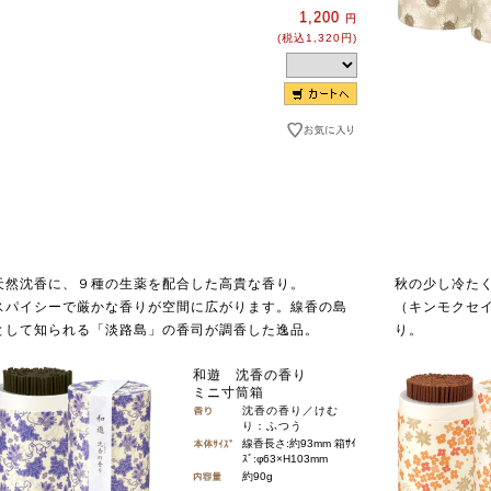
1,200
円
(税込1,320円)
天然沈香に、９種の生薬を配合した高貴な香り。
秋の少し冷た
スパイシーで厳かな香りが空間に広がります。線香の島
（キンモクセ
として知られる「淡路島」の香司が調香した逸品。
り。
和遊 沈香の香り
ミニ寸筒箱
沈香の香り／けむ
り：ふつう
線香長さ:約93mm 箱ｻｲ
ｽﾞ:φ63×H103mm
約90g