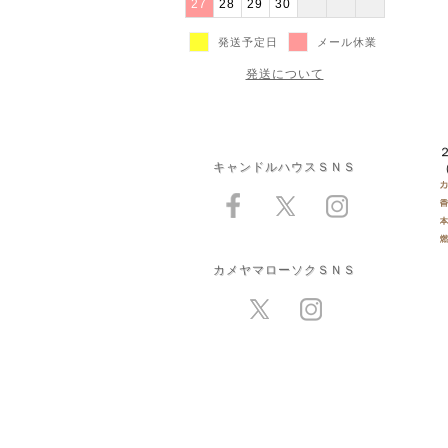
27
28
29
30
発送予定日
メール休業
発送について
キャンドルハウスＳＮＳ
（
カメヤマローソクＳＮＳ