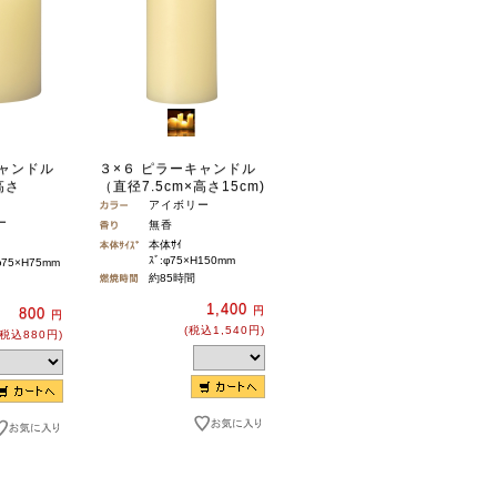
キャンドル
３×６ ピラーキャンドル
高さ
（直径7.5cm×高さ15cm)
アイボリー
ー
無香
本体ｻｲ
ｽﾞ:φ75×H150mm
φ75×H75mm
約85時間
1,400
円
800
円
(税込1,540円)
(税込880円)