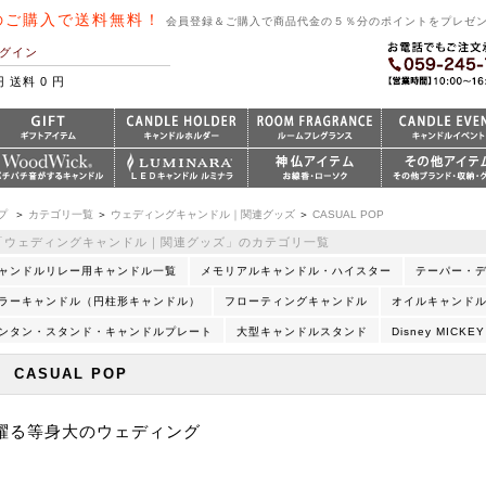
のご購入で送料無料！
会員登録＆ご購入で商品代金の５％分のポイントをプレゼ
グイン
円 送料 0 円
プ
＞
カテゴリ一覧
＞
ウェディングキャンドル｜関連グッズ
＞
CASUAL POP
「ウェディングキャンドル｜関連グッズ」のカテゴリ一覧
ャンドルリレー用キャンドル一覧
メモリアルキャンドル・ハイスター
テーパー・
ラーキャンドル（円柱形キャンドル）
フローティングキャンドル
オイルキャンド
ンタン・スタンド・キャンドルプレート
大型キャンドルスタンド
Disney MICKEY
INTAGE GOLD
FRENCH CHIC ROMANTIC
CASUAL POP
LUXURY
UR
CASUAL POP
躍る等身大のウェディング