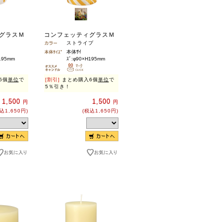
ィグラスＭ
コンフェッティグラスＭ
ストライプ
本体ｻｲ
195mm
ｽﾞ:φ90×H195mm
6個
単位
で
[割引]
まとめ購入6個
単位
で
5％引き！
1,500
1,500
円
円
込1,650円)
(税込1,650円)