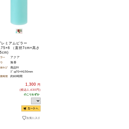
プレミアムピラー
.75×6 （直径7cm×高さ
5cm)
アクア
無香
商品ｻｲ
ｽﾞ:φ70×H150mm
約60時間
1,300
円
(税込1,430円)
のこりわずか