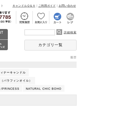
ント
キャンドルＱ＆Ａ
｜
ご利用ガイド
｜
お問い合わせ
詳細検索
カテゴリ一覧
履歴
ディナーキャンドル
ル（パラフィンオイル）
 /PRINCESS
NATURAL CHIC BOHO
BAN
JAPANESE
MINIMAL