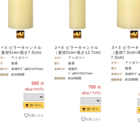
２×３ ピラーキャンドル
２×５ ピラーキャンドル
３×３ ピラー
直径5cm×高さ7.5cm)
（直径5cm×高さ12.7cm)
（直径7.5cm×
7.5cm)
アイボリー
アイボリー
アイボリ
無香
無香
無香
本体ｻｲｽﾞ:φ50×H75mm
本体ｻｲ
ｽﾞ:φ50×H127mm
本体ｻｲｽﾞ:
約20時間
約40時間
約35時間
500
円
700
円
(税込550円)
(税込770円)