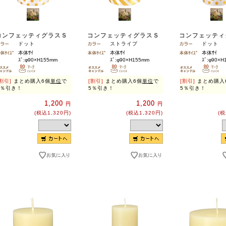
コンフェッティグラスＳ
コンフェッティグラスＳ
コンフェッテ
ドット
ストライプ
ドット
本体ｻｲ
本体ｻｲ
本体ｻｲ
ｽﾞ:φ90×H155mm
ｽﾞ:φ90×H155mm
ｽﾞ:φ90×H
割引]
まとめ購入6個
単位
で
[割引]
まとめ購入6個
単位
で
[割引]
まとめ購入
5％引き！
5％引き！
5％引き！
1,200
1,200
円
円
(税込1,320円)
(税込1,320円)
(税