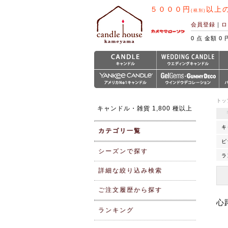
５０００円
以上
(税別)
会員登録
｜
ロ
0 点 金額 0 
トッ
キャンドル・雑貨 1,800 種以上
キ
カテゴリ一覧
ピ
シーズンで探す
ラ
V
詳細な絞り込み検索
ご注文履歴から探す
心
ランキング