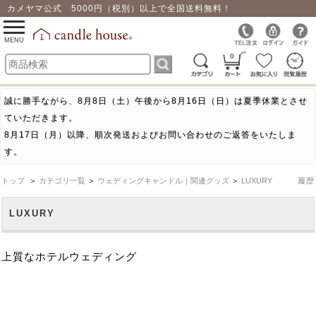
カメヤマ公式 5000円（税別）以上で全国送料無料！
0
toggle
navigation
MENU
0
誠に勝手ながら、8月8日（土）午後から8月16日（日）は夏季休業とさせ
ていただきます。
8月17日（月）以降、順次発送およびお問い合わせのご返答をいたしま
す。
トップ
＞
カテゴリ一覧
＞
ウェディングキャンドル｜関連グッズ
＞
LUXURY
履歴
LUXURY
上質なホテルウェディング