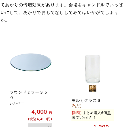
てあかりの倍増効果があります。会場をキャンドルでいっぱ
いにして、あかりでおもてなししてみてはいかがでしょう
か。
ラウンドミラー３５
０
モルカグラスＳ
シルバー
4,000
[割引]
まとめ購入6個
単
円
位
で5％引き！
(税込4,400円)
1,300