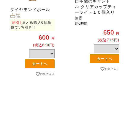
日本製のキャンド
ル クリアカップティ
ダイヤモンドボール
ーライト１０個入り
無香
[割引]
まとめ購入6個
単
約6時間
位
で5％引き！
650
円
600
円
(税込715円)
(税込660円)