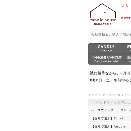
５０
会員登録＆ご購入で商品
誠に勝手ながら、8月8
8月8日（土）午前中の
トップ
＞
カテゴリ一覧
＞
ウッ
「ウッドウィック(Wood
ハースウィック
ジャー
【香りで選ぶ】Floral
【香りで選ぶ】Ambery