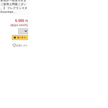
る変色が一部見られま
、ご使用上問題ござい
ん。】 フレグランスタ
ourman...
6,000
円
(税込6,600円)