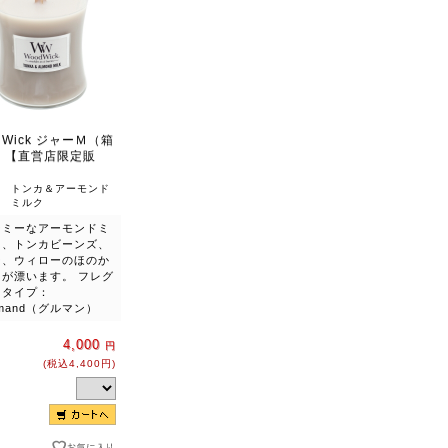
dWick ジャーＭ（箱
）【直営店限定販
トンカ＆アーモンド
ミルク
ーミーなアーモンドミ
に、トンカビーンズ、
ー、ウィローのほのか
りが漂います。 フレグ
スタイプ：
rmand（グルマン）
4,000
円
(税込4,400円)