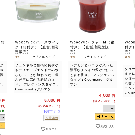
（箱
WoodWick ハースウィッ
WoodWick ジャーＭ（箱
Woo
ク（箱付き）【直営店限
付き）【直営店限定販
付き
定販売】
売】
売】
ズ
エセリアルヘイズ
シナモンチャイ
か
フェンネルと柑橘の爽やか
シナモンとバニラが入った
クリ
や
さにスナップエンドウのや
濃厚なチャイの温かでほっ
ルク
澄
さしい甘さが加わった、澄
とする香り。 フレグランス
シダ
んだ空に広がる新緑の香
タイプ：Gourmand（グル
な香
プ：
り。 フレグランスタイプ：
マン）
ラン
Gourmand（グルマン）
Gou
4,000
円
0
6,000
円
円
(税込4,400円)
0円)
(税込6,600円)
2 個
9月下旬頃
入荷連絡