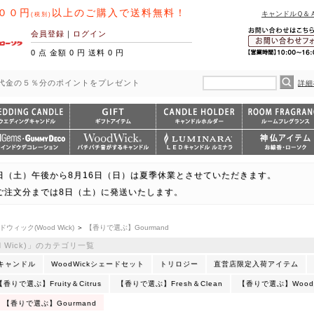
００円
以上のご購入で送料無料！
キャンドルＱ＆
(税別)
会員登録
｜
ログイン
0 点 金額 0 円 送料 0 円
代金の５％分のポイントをプレゼント
詳細
日（土）午後から8月16日（日）は夏季休業とさせていただきます。
ご注文分までは8日（土）に発送いたします。
ドウィック(Wood Wick)
＞
【香りで選ぶ】Gourmand
 Wick)」のカテゴリ一覧
キャンドル
WoodWickシェードセット
トリロジー
直営店限定入荷アイテム
【香りで選ぶ】Fruity＆Citrus
【香りで選ぶ】Fresh＆Clean
【香りで選ぶ】Wood
【香りで選ぶ】Gourmand