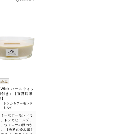
をみる
dWick ハースウィッ
箱付き）【直営店限
売】
トンカ＆アーモンド
ミルク
ーミーなアーモンドミ
に、トンカビーンズ、
ー、ウィローのほのか
り。 【香料の染み出し