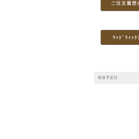
ご注文履歴
ｳｯﾄﾞｳｨｯｸ
発送予定日