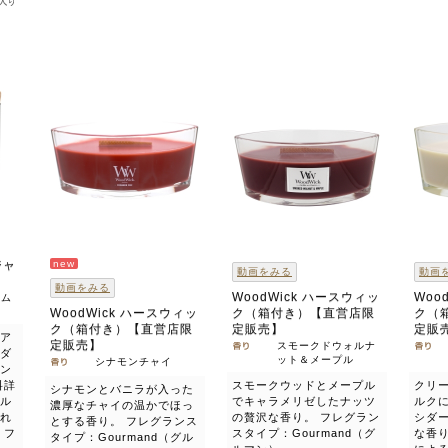
ジャ
new
動画をみる
動画
動画をみる
WoodWick ハースウィッ
Woo
サム
WoodWick ハースウィッ
ク（箱付き）【直営店限
ク（
ク（箱付き）【直営店限
定販売】
定販
ア
定販売】
スモークドウォルナ
ダ
ット＆メープル
シナモンチャイ
ン
料詳
スモークウッドとメープル
クリ
シナモンとバニラが入った
ル
でキャラメリゼしたナッツ
ルク
濃厚なチャイの温かでほっ
れ
の贅沢な香り。 フレグラン
シダ
とする香り。 フレグランス
 フ
スタイプ：Gourmand（グ
な香
タイプ：Gourmand（グル