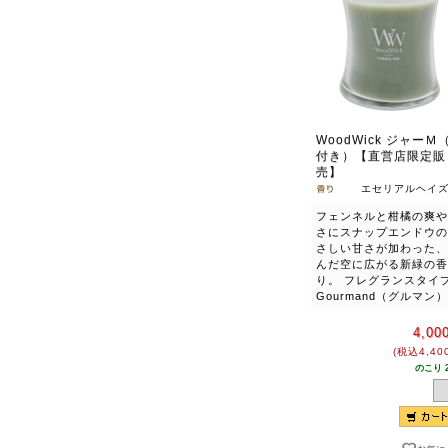
WoodWick ジャーＭ
付き）【直営店限定販
売】
エセリアルヘイ
フェンネルと柑橘の爽や
さにスナップエンドウの
さしい甘さが加わった、
んだ空に広がる新緑の香
り。 フレグランスタイ
Gourmand（グルマン）
4,00
(税込4,40
のこり 