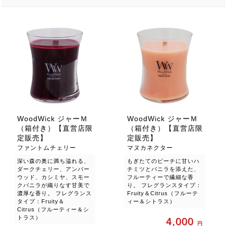
WoodWick ジャーＭ
WoodWick ジャーＭ
（箱付き）【直営店限
（箱付き）【直営店限
定販売】
定販売】
ファントムチェリー
マヌカネクター
深い森の奥に満ち溢れる、
もぎたてのピーチに甘いハ
ダークチェリー、アンバー
チミツとバニラを添えた、
ウッド、カシミヤ、スモー
フルーティーで繊細な香
クバニラが織りなす甘美で
り。 フレグランスタイプ：
濃厚な香り。 フレグランス
Fruity＆Citrus（フルーテ
タイプ：Fruity＆
ィー＆シトラス）
Citrus（フルーティー＆シ
トラス）
4,000
円