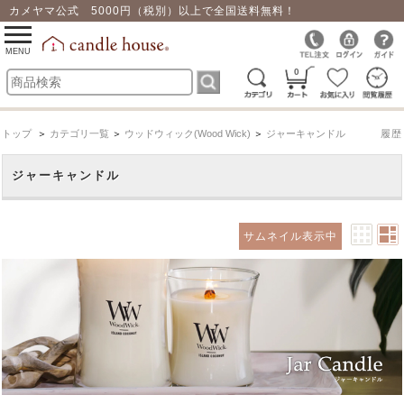
カメヤマ公式 5000円（税別）以上で全国送料無料！
0
toggle
navigation
MENU
0
トップ
＞
カテゴリ一覧
＞
ウッドウィック(Wood Wick)
＞
ジャーキャンドル
履歴
ジャーキャンドル
サムネイル表示中