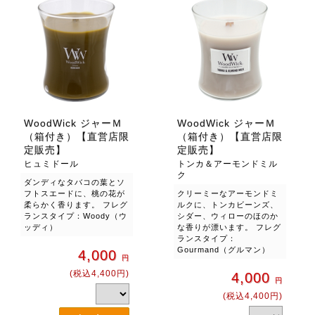
WoodWick ジャーＭ
WoodWick ジャーＭ
（箱付き）【直営店限
（箱付き）【直営店限
定販売】
定販売】
ヒュミドール
トンカ＆アーモンドミル
ク
ダンディなタバコの葉とソ
フトスエードに、桃の花が
クリーミーなアーモンドミ
柔らかく香ります。 フレグ
ルクに、トンカビーンズ、
ランスタイプ：Woody（ウ
シダー、ウィローのほのか
ッディ）
な香りが漂います。 フレグ
ランスタイプ：
Gourmand（グルマン）
4,000
円
(税込4,400円)
4,000
円
(税込4,400円)