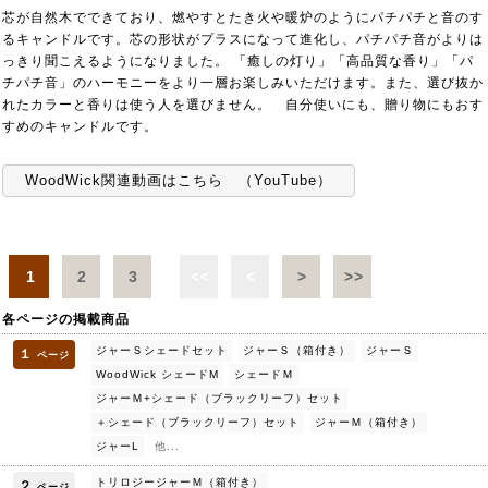
芯が自然木でできており、燃やすとたき火や暖炉のようにパチパチと音のす
るキャンドルです。芯の形状がプラスになって進化し、パチパチ音がよりは
っきり聞こえるようになりました。 「癒しの灯り」「高品質な香り」「パ
チパチ音」のハーモニーをより一層お楽しみいただけます。また、選び抜か
れたカラーと香りは使う人を選びません。 自分使いにも、贈り物にもおす
すめのキャンドルです。
WoodWick関連動画はこちら （YouTube）
1
2
3
<<
<
>
>>
各ページの掲載商品
ジャーＳシェードセット
ジャーＳ（箱付き）
ジャーＳ
１
ページ
WoodWick シェードM
シェードＭ
ジャーＭ+シェード（ブラックリーフ）セット
＋シェード（ブラックリーフ）セット
ジャーＭ（箱付き）
ジャーL
他...
トリロジージャーＭ（箱付き）
２
ページ