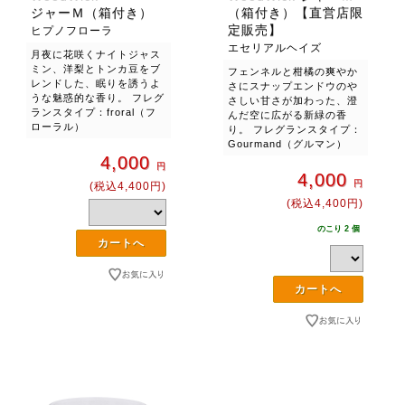
ジャーＭ（箱付き）
（箱付き）【直営店限
定販売】
ヒプノフローラ
エセリアルヘイズ
月夜に花咲くナイトジャス
ミン、洋梨とトンカ豆をブ
フェンネルと柑橘の爽やか
レンドした、眠りを誘うよ
さにスナップエンドウのや
うな魅惑的な香り。 フレグ
さしい甘さが加わった、澄
ランスタイプ：froral（フ
んだ空に広がる新緑の香
ローラル）
り。 フレグランスタイプ：
Gourmand（グルマン）
4,000
円
4,000
円
(税込4,400円)
(税込4,400円)
のこり 2 個