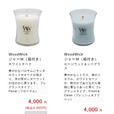
WoodWick
WoodWick
ジャーＭ（箱付き）
ジャーＭ（箱付き）
ホワイトチーク
セージウッド＆シーグラ
ス
爽やかなバルサムにサンダ
ルウッドやオークが混ざ
爽やかなシトラス、海のミ
り、木の苔やシダーウッド
ネラル、ホワイトセージ
がほのかに香ります。 フレ
が、軽やかでありながら複
グランスタイプ：
雑に重なりあった香り フレ
Floral（フローラル）
グランスタイプ：Fresh＆
Clean（フレッシュ＆クリ
ーン）
4,000
円
(税込4,400円)
4,000
円