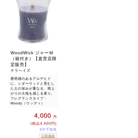
WoodWick ジャーＭ
（箱付き）【直営店限
定販売】
テラヘイズ
透明感のあるアルデヒド
に、シダーウッドと苔むし
た土の深みが重なる、雨上
がりの大地を感じる香り。
フレグランスタイプ：
Woody（ウッディ）
4,000
円
(税込4,400円)
9月下旬頃
入荷連絡