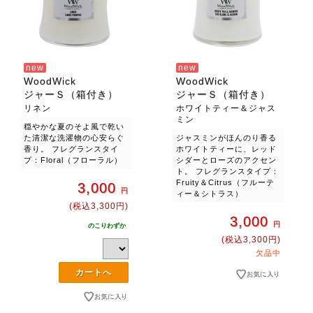
new
new
WoodWick
WoodWick
ジャーＳ（箱付き）
ジャーＳ（箱付き）
リネン
ホワイトティー＆ジャス
ミン
穏やかな夏のそよ風で乾い
た清潔な洗濯物の心安らぐ
ジャスミンがほんのり香る
香り。 フレグランスタイ
ホワイトティーに、レッド
プ：Floral（フローラル）
シダーとローズのアクセン
ト。 フレグランスタイプ：
Fruity＆Citrus（フルーテ
3,000
円
ィー＆シトラス）
(税込3,300円)
3,000
円
のこりわずか
(税込3,300円)
欠品中