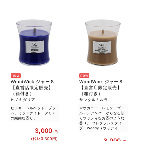
new
new
WoodWick ジャーＳ
WoodWick ジャーＳ
【直営店限定販売】
【直営店限定販売】
（箱付き）
（箱付き）
ヒノキダリア
サンタルミルラ
ヒノキ、ベルベット・プラ
マホガニー、レモン、ゴー
ム、ミッドナイト・ダリア
ルデンアンバーからなる甘
の繊細な香り。
くウッディなお香のような
香り。 フレグランスタイ
プ：Woody（ウッディ）
3,000
円
(税込3,300円)
3,000