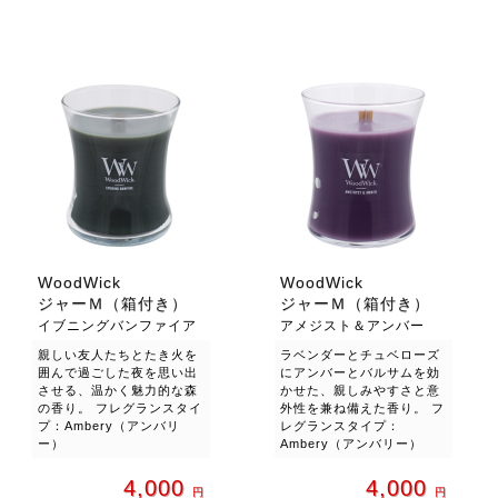
WoodWick
WoodWick
ジャーＭ（箱付き）
ジャーＭ（箱付き）
イブニングバンファイア
アメジスト＆アンバー
親しい友人たちとたき火を
ラベンダーとチュベローズ
囲んで過ごした夜を思い出
にアンバーとバルサムを効
させる、温かく魅力的な森
かせた、親しみやすさと意
の香り。 フレグランスタイ
外性を兼ね備えた香り。 フ
プ：Ambery（アンバリ
レグランスタイプ：
ー）
Ambery（アンバリー）
4,000
4,000
円
円