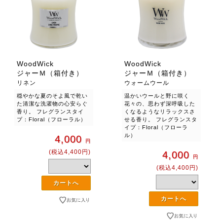
WoodWick
WoodWick
ジャーＭ（箱付き）
ジャーＭ（箱付き）
リネン
ウォームウール
穏やかな夏のそよ風で乾い
温かいウールと野に咲く
た清潔な洗濯物の心安らぐ
花々の、思わず深呼吸した
香り。 フレグランスタイ
くなるようなリラックスさ
プ：Floral（フローラル）
せる香り。 フレグランスタ
イプ：Floral（フローラ
ル）
4,000
円
(税込4,400円)
4,000
円
(税込4,400円)