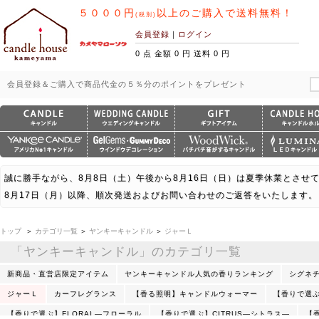
５０００円
以上のご購入で送料無料！
(税別)
会員登録
｜
ログイン
0 点 金額 0 円 送料 0 円
会員登録＆ご購入で商品代金の５％分のポイントをプレゼント
誠に勝手ながら、8月8日（土）午後から8月16日（日）は夏季休業とさせ
8月17日（月）以降、順次発送およびお問い合わせのご返答をいたします。
トップ
＞
カテゴリ一覧
＞
ヤンキーキャンドル
＞
ジャーＬ
「ヤンキーキャンドル」のカテゴリ一覧
新商品・直営店限定アイテム
ヤンキーキャンドル人気の香りランキング
シグネ
ジャーＬ
カーフレグランス
【香る照明】キャンドルウォーマー
【香りで選ぶ
【香りで選ぶ】FLORAL―フローラル
【香りで選ぶ】CITRUS―シトラス―
【