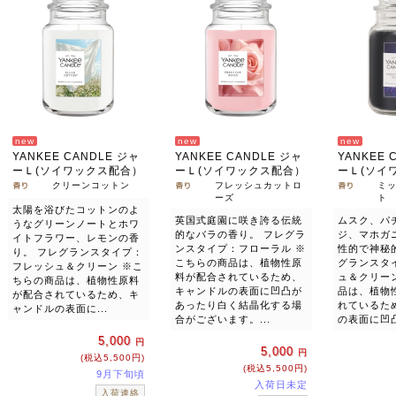
new
new
new
YANKEE CANDLE ジャ
YANKEE CANDLE ジャ
YANKEE 
ーＬ(ソイワックス配合）
ーＬ(ソイワックス配合）
ーＬ(ソイ
クリーンコットン
フレッシュカットロ
ミ
ーズ
ト
太陽を浴びたコットンのよ
英国式庭園に咲き誇る伝統
ムスク、パ
うなグリーンノートとホワ
的なバラの香り。 フレグラ
ジ、マホガ
イトフラワー、レモンの香
ンスタイプ：フローラル ※
性的で神秘
り。 フレグランスタイプ：
こちらの商品は、植物性原
グランスタ
フレッシュ＆クリーン ※こ
料が配合されているため、
ュ＆クリー
ちらの商品は、植物性原料
キャンドルの表面に凹凸が
品は、植物
が配合されているため、キ
あったり白く結晶化する場
れているた
ャンドルの表面に...
合がございます。...
の表面に凹凸
5,000
円
5,000
円
(税込5,500円)
(税込5,500円)
9月下旬頃
入荷日未定
入荷連絡