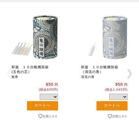
和遊 １０分蝋燭筒箱
和遊 １０分蝋燭筒箱
(五色の芯）
（清流の香）
無香
清流の香
850
950
円
円
(税込935円)
(税込1,045円)