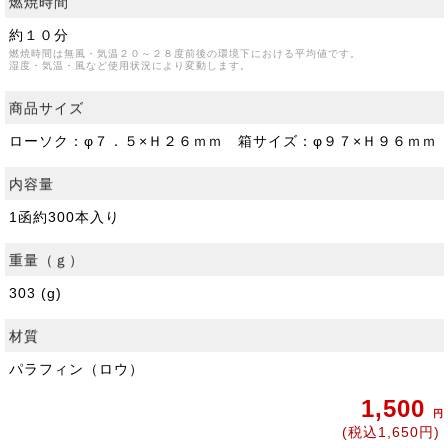
燃焼時間
約１０分
燃焼時間は無風・気温２０～２８度前後の環境下における平均値です。
湿度・気温・風など使用状況により変動します。
商品サイズ
ローソク：φ７．５×Ｈ２６ｍｍ 箱サイズ：φ９７×Ｈ９６ｍｍ
内容量
1函約300本入り
重量（ｇ）
303 (g)
材質
パラフィン（ロウ）
1,500
円
(税込1,650円)