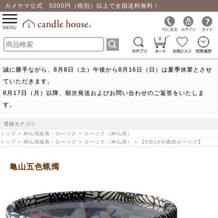
カメヤマ公式 5000円（税別）以上で全国送料無料！
0
toggle
navigation
MENU
0
誠に勝手ながら、8月8日（土）午後から8月16日（日）は夏季休業とさせ
ていただきます。
8月17日（月）以降、順次発送およびお問い合わせのご返答をいたしま
す。
登録カテゴリ
トップ > 神仏用線香・ローソク > ローソク（神仏用）
トップ > 神仏用線香・ローソク > ローソク（神仏用） > 【5分10分燃焼ローソク】
亀山五色蝋燭