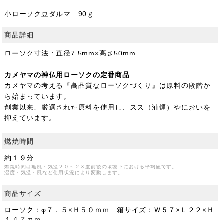
小ローソク豆ダルマ 90ｇ
商品詳細
ローソク寸法：直径7.5mm×高さ50mm
カメヤマの神仏用ローソクの定番商品
カメヤマの考える『高品質なローソクづくり』は原料の段階か
ら始まっています。
創業以来、厳選された原料を使用し、スス（油煙）やにおいを
抑えています。
燃焼時間
約１９分
燃焼時間は無風・気温２０～２８度前後の環境下における平均値です。
湿度・気温・風など使用状況により変動します。
商品サイズ
ローソク：φ７．５×Ｈ５０ｍｍ 箱サイズ：Ｗ５７×Ｌ２２×Ｈ
１４７ｍｍ