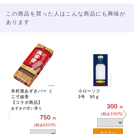
この商品を買った人はこんな商品にも興味が
あります
井村屋あずきバー ミ
小ローソク
ニ寸線香
3号 90ｇ
【コラボ商品】
300
円
あずきの甘い香り
(税込330円)
750
円
(税込825円)