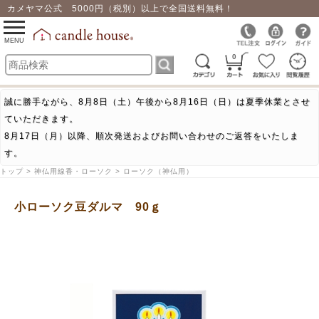
カメヤマ公式 5000円（税別）以上で全国送料無料！
0
toggle
navigation
MENU
0
誠に勝手ながら、8月8日（土）午後から8月16日（日）は夏季休業とさせ
ていただきます。
8月17日（月）以降、順次発送およびお問い合わせのご返答をいたしま
す。
トップ > 神仏用線香・ローソク > ローソク（神仏用）
小ローソク豆ダルマ 90ｇ