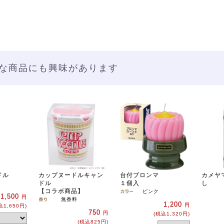
な商品にも興味があります
ドル
カップヌードルキャン
台付ブロンマ
カメヤ
）
ドル
１個入
し
【コラボ商品】
ピンク
1,500
円
無香料
1,200
円
込1,650円)
750
円
(税込1,320円)
(税込825円)