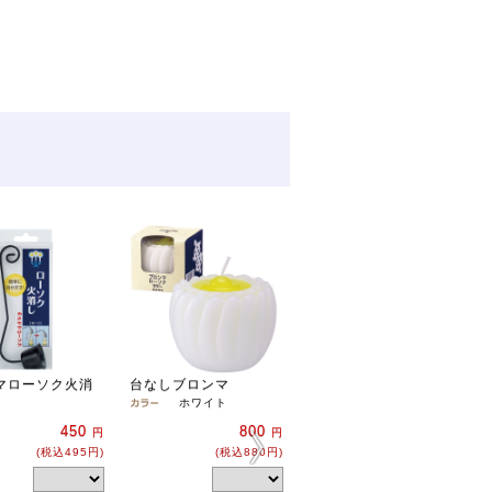
マローソク火消
台なしブロンマ
新グローキャンドル
【日本製】
ホワイト
450
800
2,000
円
円
円
(税込495円)
(税込880円)
(税込2,200円)