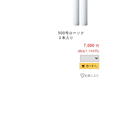
500号ローソク
２本入り
7,000
円
(税込7,700円)