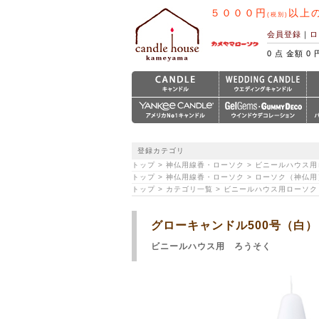
５０００円
以上
(税別)
会員登録
｜
ロ
0 点 金額 0 
登録カテゴリ
トップ > 神仏用線香・ローソク > ビニールハウス
トップ > 神仏用線香・ローソク > ローソク（神仏用
トップ > カテゴリ一覧 > ビニールハウス用ローソク
グローキャンドル500号（白）
ビニールハウス用 ろうそく