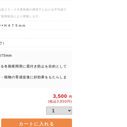
気温２０～２８度前後の環境下における平均値で
ど使用状況により変動します。
９×Ｈ４７５ｍｍ
ウ）
75mm
がる冬期夜間用に霜付き防止を目的として
菜・植物の育成促進に好効果をもたらしま
3,500
円
(税込3,850円)