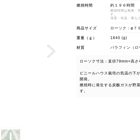
燃焼時間
約１９６時間
燃焼時間は無風・
す。
湿度・気温・風な
商品サイズ
ローソク：φ７
重量（ｇ）
1840 (g)
材質
パラフィン（ロ
ローソク寸法：直径79mm×高さ4
ビニールハウス栽培の気温の下
開発。
燃焼時に発生する炭酸ガスが野
す。