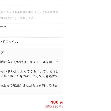
気温２０～２８度前後の環境下における平均値で
ど使用状況により変動します。
０ｍｍ
ンドワックス
イプ
て燭台に入らない時は、キャンドルを削って
がキャンドルより太くてぐらついてしまうと
やアルミホイルをつめることで応急処置で
２mm上まで燃焼が進んだら火を消して燭台
400
円
(税込440円)