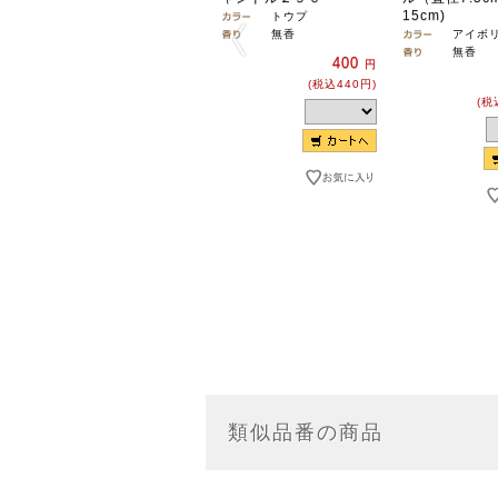
15cm)
トウプ
無香
アイボ
無香
400
円
(税込440円)
(税
類似品番の商品