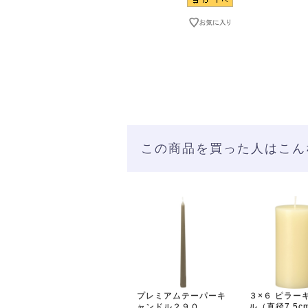
この商品を買った人はこん
プレミアムテーパーキ
３×６ ピラー
ャンドル２９０
ル（直径7.5c