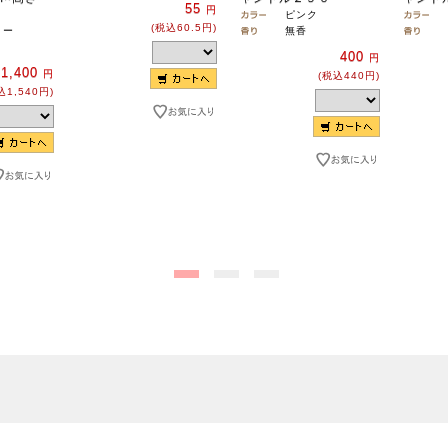
55
円
ピンク
(税込60.5円)
リー
無香
400
円
1,400
円
(税込440円)
込1,540円)