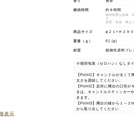
香り
無香
燃焼時間
約８時間
燃焼時間は無風・
す。
湿度・気温・風な
商品サイズ
φ２１×Ｈ２９
重量（ｇ）
61 (g)
材質
植物性原料ブレ
※個別包装（セロハン）なしタ
【Point1】キャンドルが太く
太さを調節してください。
【Point2】反対に燭台の口径
きは、キャンドルスティッカー
きます。
【Point3】燭台の縁から１～
から取り出してください
接表示