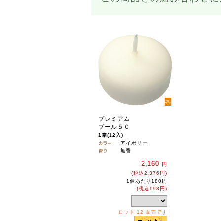
プレミアム
プール５０
1箱(12入)
アイボリー
無香
2,160
円
(税込2,376円)
1個あたり180円
(税込198円)
ロット 12 販売です