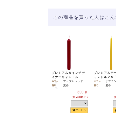
この商品を買った人はこん
プレミアム８インチデ
プレミアムテ
ィナーキャンドル
ャンドル２９
アップルレッド
サフラ
無香
無香
350
円
(税込385円)
(