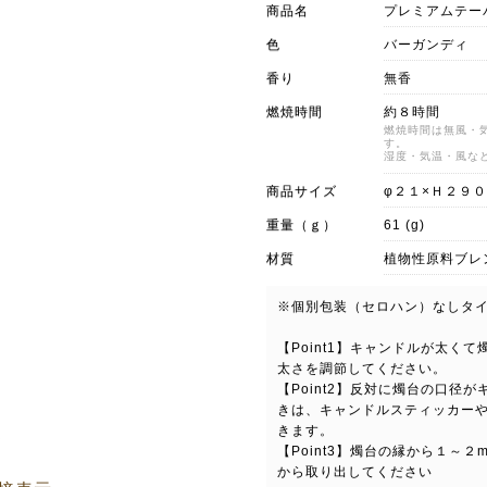
商品名
プレミアムテー
色
バーガンディ
香り
無香
燃焼時間
約８時間
燃焼時間は無風・
す。
湿度・気温・風な
商品サイズ
φ２１×Ｈ２９
重量（ｇ）
61 (g)
材質
植物性原料ブレ
※個別包装（セロハン）なしタ
【Point1】キャンドルが太く
太さを調節してください。
【Point2】反対に燭台の口径
きは、キャンドルスティッカー
きます。
【Point3】燭台の縁から１～
から取り出してください