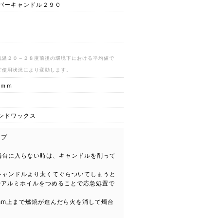
パーキャンドル２９０
気温２０～２８度前後の環境下における平均値で
ど使用状況により変動します。
０ｍｍ
ンドワックス
イプ
て燭台に入らない時は、キャンドルを削って
がキャンドルより太くてぐらついてしまうと
やアルミホイルをつめることで応急処置で
２mm上まで燃焼が進んだら火を消して燭台