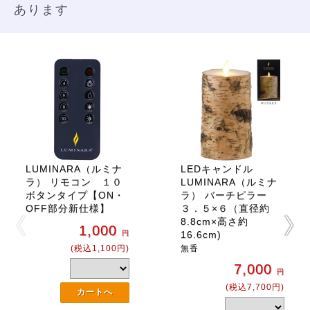
あります
LUMINARA（ルミナ
LEDキャンドル
ラ） リモコン １０
LUMINARA（ルミナ
ボタンタイプ【ON・
ラ） バーチピラー
OFF部分新仕様】
３．５×６（直径約
8.8cm×高さ約
1,000
円
16.6cm)
(税込1,100円)
無香
7,000
円
(税込7,700円)