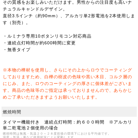
その質感をお楽しみいただけます。男性からの注目度も高いナ
チュラルキャンドルデザイン。
直径3.5インチ（約90mm）、アルカリ単2形電池を2本使用しま
す（別売）。
・ルミナラ専用10ボタンリモコン対応商品
・連続点灯時間が約600時間に変更
・無香タイプ
※本物の樺材を使用し、さらにその上からロウでコーティング
しておりますため、白樺の樹皮の色味や黒い木目、コルク層の
にじみ、また、ロウのコーティングの厚さに個体差がございま
す。商品の色味等のご指定は承っておりませんので、あらかじ
めご了承いただきますようお願いいたします。
燃焼時間
タイマー機能付き 連続点灯時間：約６００時間 ※アルカリ
単二乾電池２個使用の場合
燃焼時間は無風・気温２０～２８度前後の環境下における平均値です。
湿度・気温・風など使用状況により変動します。