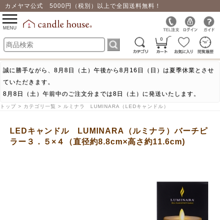
カメヤマ公式 5000円（税別）以上で全国送料無料！
0
toggle
navigation
MENU
0
誠に勝手ながら、8月8日（土）午後から8月16日（日）は夏季休業とさせ
ていただきます。
8月8日（土）午前中のご注文分までは8日（土）に発送いたします。
トップ > カテゴリ一覧 > ルミナラ LUMINARA（LEDキャンドル）
LEDキャンドル LUMINARA（ルミナラ）バーチピ
ラー３．５×４（直径約8.8cm×高さ約11.6cm)