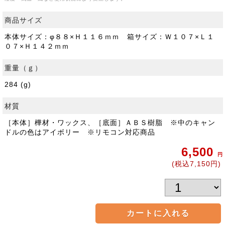
商品サイズ
本体サイズ：φ８８×Ｈ１１６ｍｍ 箱サイズ：Ｗ１０７×Ｌ１
０７×Ｈ１４２ｍｍ
重量（ｇ）
284 (g)
材質
［本体］樺材・ワックス、［底面］ＡＢＳ樹脂 ※中のキャン
ドルの色はアイボリー ※リモコン対応商品
6,500
円
(税込7,150円)