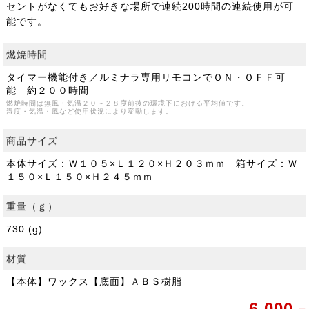
セントがなくてもお好きな場所で連続200時間の連続使用が可
能です。
燃焼時間
タイマー機能付き／ルミナラ専用リモコンでＯＮ・ＯＦＦ可
能 約２００時間
燃焼時間は無風・気温２０～２８度前後の環境下における平均値です。
湿度・気温・風など使用状況により変動します。
商品サイズ
本体サイズ：Ｗ１０５×Ｌ１２０×Ｈ２０３ｍｍ 箱サイズ：Ｗ
１５０×Ｌ１５０×Ｈ２４５ｍｍ
重量（ｇ）
730 (g)
材質
【本体】ワックス【底面】ＡＢＳ樹脂
6,000