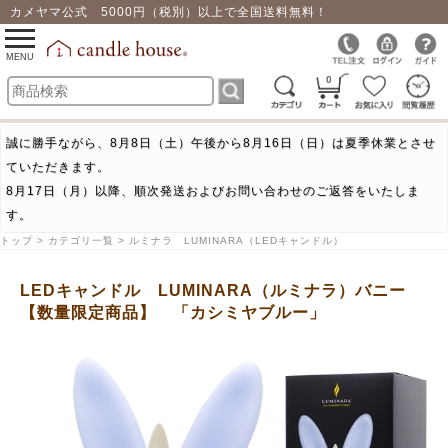
カメヤマ公式 5000円（税別）以上で全国送料無料！
0
toggle
navigation
MENU
0
誠に勝手ながら、8月8日（土）午後から8月16日（日）は夏季休業とさせ
ていただきます。
8月17日（月）以降、順次発送およびお問い合わせのご返答をいたしま
す。
トップ > カテゴリ一覧 > ルミナラ LUMINARA（LEDキャンドル）
LEDキャンドル LUMINARA（ルミナラ）バニー
【数量限定商品】 「カシミヤブルー」