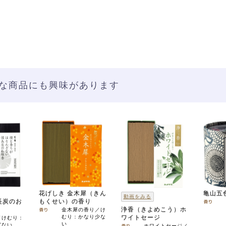
な商品にも興味があります
花げしき 金木犀（きん
亀山五
動画をみる
長炭のお
もくせい）の香り
浄香（きよめこう）ホ
金木犀の香り／け
むり：かなり少な
ワイトセージ
／けむり：
い
どない
ホワイトセージ／