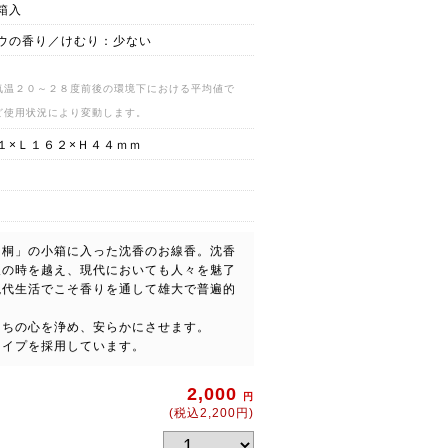
箱入
ウの香り／けむり：少ない
気温２０～２８度前後の環境下における平均値で
ど使用状況により変動します。
１×Ｌ１６２×Ｈ４４ｍｍ
「桐」の小箱に入った沈香のお線香。沈香
久の時を越え、現代においても人々を魅了
現代生活でこそ香りを通して雄大で普遍的
たちの心を浄め、安らかにさせます。
タイプを採用しています。
2,000
円
(税込2,200円)