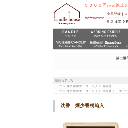
５０００円
以上
(税別)
会員登録
｜
ロ
0 点 金額 0 
誠に勝
登録カテゴリ
トップ > 神仏用線香・ローソク > お線香
トップ > 神仏用線香・ローソク > お線香 > 【香
沈香 煙少香桐箱入