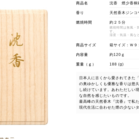
商品名
沈香 煙少香桐
香り
天然香木ジンコ
燃焼時間
約２５分
燃焼時間は無風・
す。
湿度・気温・風な
商品サイズ
箱サイズ：Ｗ９
内容量
約120ｇ
重量（ｇ）
188 (g)
日本人に古くから愛されてきた
の奥ゆかしくも優雅な香りは悠
し続けています。あわただしい
な自然を感じたいものです。
最高峰の天然香木『沈香』で私
現代生活に合わせた煙の少ない