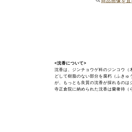
商品画像を直
<沈香について>
沈香は、ジンチョウゲ科のジンコウ（
どして樹脂のない部分を腐朽（ふきゅ
が、もっとも良質の沈香が採れるのは
寺正倉院に納められた沈香は蘭奢待（