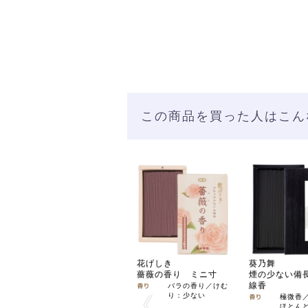
この商品を買った人はこん
花げしき
葵乃舞
薔薇の香り ミニ寸
煙の少ない備
線香
バラの香り／けむ
り：少ない
極微香
ほとん