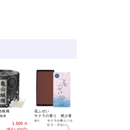
色蝋燭
花ふぜい
花げしき
サクラの香り 煙少香
白檀の香り 煙少香
無香
サクラの香り／け
白檀の香り／けむ
1,500
円
むり：少ない
り：かなり少ない
(税込1,650円)