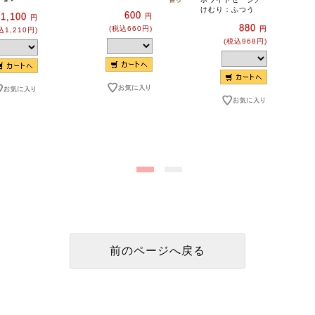
けむり：ふつう
600
1,100
円
円
880
(税込660円)
円
込1,210円)
(税込968円)