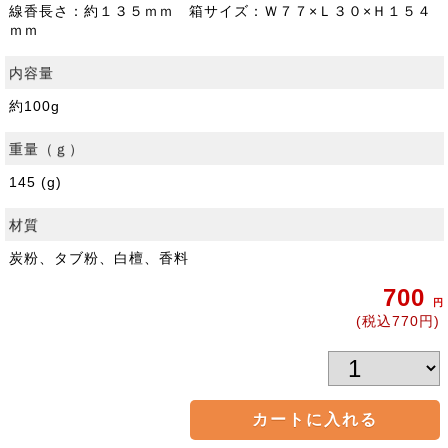
線香長さ：約１３５ｍｍ 箱サイズ：Ｗ７７×Ｌ３０×Ｈ１５４
ｍｍ
内容量
約100g
重量（ｇ）
145 (g)
材質
炭粉、タブ粉、白檀、香料
700
円
(税込770円)