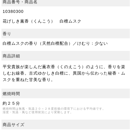
商品番号・商品名
10380300
花げしき薫香（くんこう） 白檀ムスク
香り
白檀ムスクの香り（天然白檀配合）／けむり：少ない
商品詳細
平安貴族が楽しんだ薫衣香（くのえこう）のように、香りを楽
しむお線香。古式ゆかしき白檀に、異国から伝わった秘香・ム
スクを重ねた甘美な香り。
燃焼時間
約２５分
燃焼時間は無風・気温２０～２８度前後の環境下における平均値です。
湿度・気温・風など使用状況により変動します。
商品サイズ