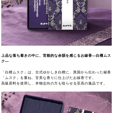
上品な落ち着きの中に、官能的な余韻を感じるお線香―白檀ムス
ク―
「白檀ムスク」は、古式ゆかしき白檀に、異国から伝わった秘香
「ムスク」を重ね、甘美な香りに仕上げたお線香です。
高級原料を使用し、本物志向の方も唸らせる至高の逸品です。