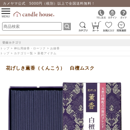
カメヤマ公式 5000円（税別）以上で全国送料無料！
0
toggle
navigation
MENU
0
登録カテゴリ
トップ > 神仏用線香・ローソク > お線香
トップ > カテゴリ一覧 > 新着アイテム
花げしき薫香（くんこう） 白檀ムスク