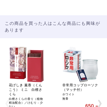
この商品を買った人はこんな商品にも興味が
あります
花げしき 薫香（くん
非常用コップローソク
こう） ミニ 白檀さ
（マッチ付）
くら
ホワイト
無香
白檀さくらの香り（植物
精油配合）／けむり：少
650
ない
円