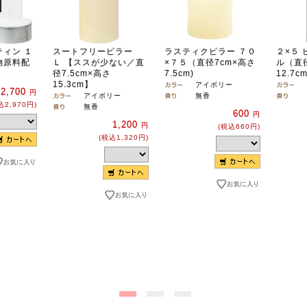
ィン １
スートフリーピラー
ラスティクピラー ７０
２×５
物原料配
Ｌ 【ススが少ない／直
×７５（直径7cm×高さ
ル（直径
径7.5cm×高さ
7.5cm)
12.7cm
15.3cm】
アイボリー
2,700
円
アイボリー
無香
込2,970円)
無香
600
円
1,200
円
(税込660円)
(税込1,320円)