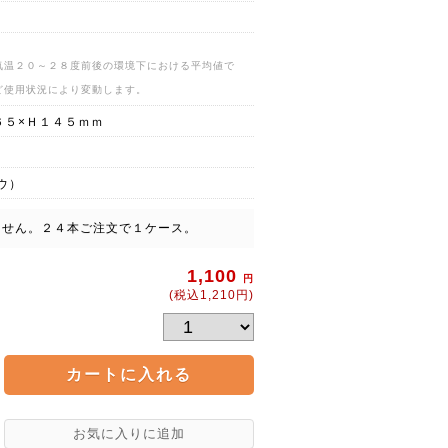
気温２０～２８度前後の環境下における平均値で
ど使用状況により変動します。
６５×Ｈ１４５ｍｍ
ウ）
ません。２４本ご注文で１ケース。
1,100
円
(税込1,210円)