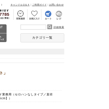
ント
キャンドルＱ＆Ａ
｜
ご利用ガイド
｜
お問い合わせ
詳細検索
カテゴリ一覧
イト」
ド業務用（セロハンなしタイプ／直径
.5cm】）