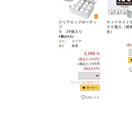
クリアカップボーティ
ティーライトテ
ブ
００個入（植
６ 24個入り
合）
1箱(24入)
クリア
(税
無香
2,040
円
(税込2,244円)
1個あたり85円
(税込94円)
ロット 24 販売です