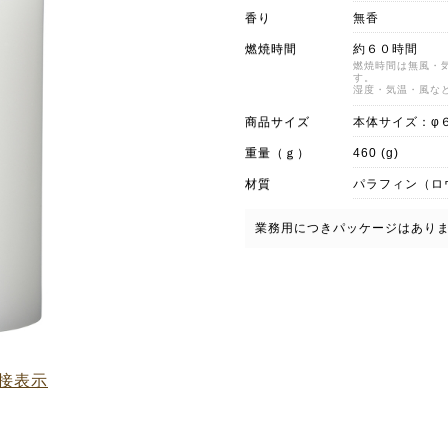
香り
無香
燃焼時間
約６０時間
燃焼時間は無風・
す。
湿度・気温・風な
商品サイズ
本体サイズ：φ
重量（ｇ）
460 (g)
材質
パラフィン（ロ
業務用につきパッケージはあり
接表示