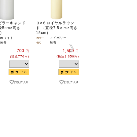
 ピラーキャンド
３×６ロイヤルラウン
３×６ ピラーキャンド
5cm×高さ
ド （直径7.5ｃｍ×高さ
ル（直径7.5cm×高さ
)
15cm）
15cm)
ホワイト
アイボリー
アイボリー
無香
無香
無香
700
1,500
1,400
円
円
円
(税込770円)
(税込1,650円)
(税込1,540円)