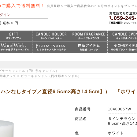
のご購入で送料無料！
会員登録＆ご購入で商品代金の５％分のポイントをプレゼ
グイン
円 送料 0 円
> ピラーキャンドル（円柱形キャンドル）
｜関連グッズ > ピラーキャンドル（円柱形キャンドル）
ンなしタイプ／直径6.5cm×高さ14.5cm】） 「ホワ
商品番号
10400057W
商品名
６インチラウン
6.5cm×高さ14
色
ホワイト