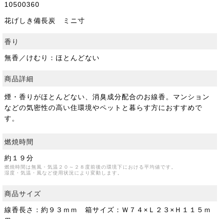
10500360
花げしき備長炭 ミニ寸
香り
無香／けむり：ほとんどない
商品詳細
煙・香りがほとんどない、消臭成分配合のお線香。マンション
などの気密性の高い住環境やペットと暮らす方におすすめで
す。
燃焼時間
約１９分
燃焼時間は無風・気温２０～２８度前後の環境下における平均値です。
湿度・気温・風など使用状況により変動します。
商品サイズ
線香長さ：約９３ｍｍ 箱サイズ：Ｗ７４×Ｌ２３×Ｈ１１５ｍ