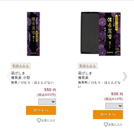
動画をみる
動画をみる
花げしき
花げしき
備長炭 小型
備長炭
無香／けむり：ほとんどない
無香料／けむり：ほとんどな
い
550
円
830
円
(税込605円)
(税込913円)