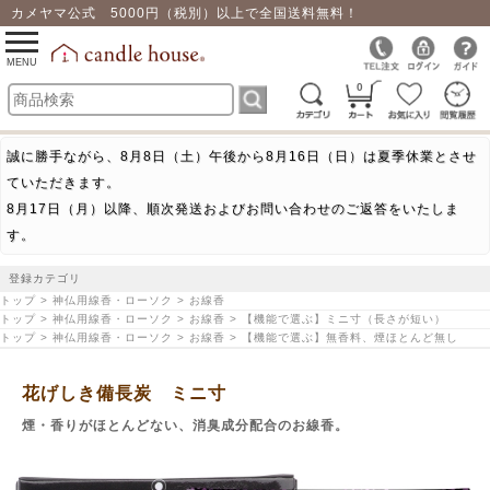
カメヤマ公式 5000円（税別）以上で全国送料無料！
0
toggle
navigation
MENU
0
誠に勝手ながら、8月8日（土）午後から8月16日（日）は夏季休業とさせ
ていただきます。
8月17日（月）以降、順次発送およびお問い合わせのご返答をいたしま
す。
登録カテゴリ
トップ > 神仏用線香・ローソク > お線香
トップ > 神仏用線香・ローソク > お線香 > 【機能で選ぶ】ミニ寸（長さが短い）
トップ > 神仏用線香・ローソク > お線香 > 【機能で選ぶ】無香料、煙ほとんど無し
花げしき備長炭 ミニ寸
煙・香りがほとんどない、消臭成分配合のお線香。