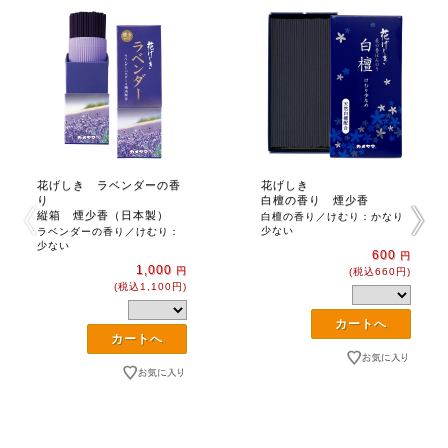
花げしき ラベンダーの香
花げしき
り
白檀の香り 煙少香
縦箱 煙少香（日本製）
白檀の香り／けむり：かなり
少ない
ラベンダーの香り／けむり：
少ない
600
円
1,000
円
(税込660円)
(税込1,100円)