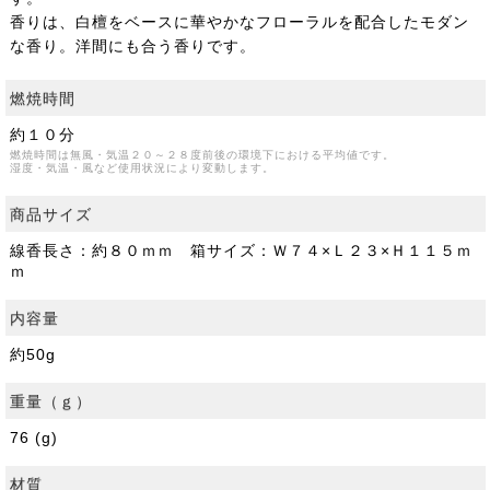
香りは、白檀をベースに華やかなフローラルを配合したモダン
な香り。洋間にも合う香りです。
燃焼時間
約１０分
燃焼時間は無風・気温２０～２８度前後の環境下における平均値です。
湿度・気温・風など使用状況により変動します。
商品サイズ
線香長さ：約８０ｍｍ 箱サイズ：Ｗ７４×Ｌ２３×Ｈ１１５ｍ
ｍ
内容量
約50g
重量（ｇ）
76 (g)
材質