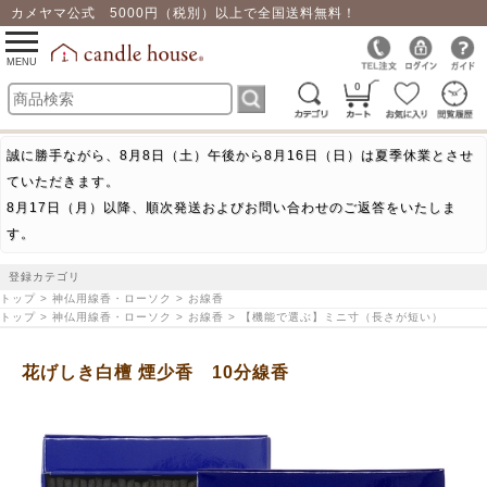
カメヤマ公式 5000円（税別）以上で全国送料無料！
0
toggle
navigation
MENU
0
誠に勝手ながら、8月8日（土）午後から8月16日（日）は夏季休業とさせ
ていただきます。
8月17日（月）以降、順次発送およびお問い合わせのご返答をいたしま
す。
登録カテゴリ
トップ > 神仏用線香・ローソク > お線香
トップ > 神仏用線香・ローソク > お線香 > 【機能で選ぶ】ミニ寸（長さが短い）
花げしき白檀 煙少香 10分線香