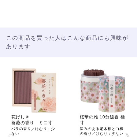
この商品を買った人はこんな商品にも興味が
あります
花げしき
桜華の雅 10分線香 極
薔薇の香り ミニ寸
寸
バラの香り／けむり：少
深みのある老木桜と白檀
ない
の香り／けむり：少ない