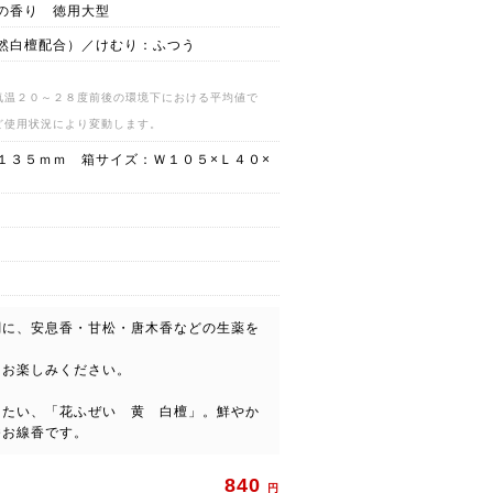
の香り 徳用大型
然白檀配合）／けむり：ふつう
気温２０～２８度前後の環境下における平均値で
ど使用状況により変動します。
１３５ｍｍ 箱サイズ：Ｗ１０５×Ｌ４０×
調に、安息香・甘松・唐木香などの生薬を
をお楽しみください。
きたい、「花ふぜい 黄 白檀」。鮮やか
番お線香です。
840
円