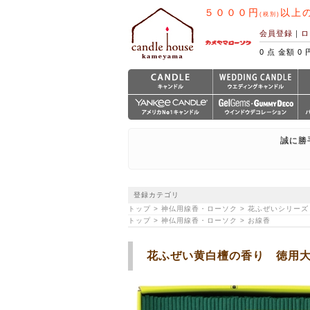
５０００円
以上
(税別)
会員登録
｜
ロ
0 点 金額 0 
誠に勝
登録カテゴリ
トップ > 神仏用線香・ローソク > 花ふぜいシリーズ
トップ > 神仏用線香・ローソク > お線香
花ふぜい黄白檀の香り 徳用