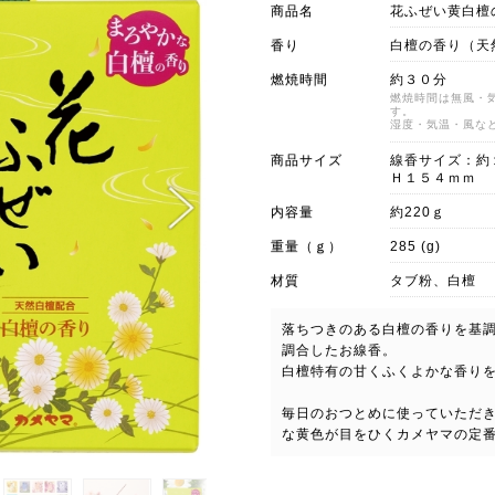
商品名
花ふぜい黄白檀
香り
白檀の香り（天
燃焼時間
約３０分
燃焼時間は無風・
す。
湿度・気温・風な
商品サイズ
線香サイズ：約
Ｈ１５４ｍｍ
内容量
約220ｇ
重量（ｇ）
285 (g)
材質
タブ粉、白檀
落ちつきのある白檀の香りを基
調合したお線香。
白檀特有の甘くふくよかな香り
毎日のおつとめに使っていただ
な黄色が目をひくカメヤマの定