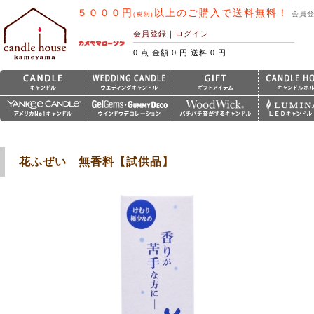
５０００円
以上のご購入で送料無料！
会員
(税別)
会員登録
｜
ログイン
0 点 金額 0 円 送料 0 円
花ふぜい 無香料【試供品】