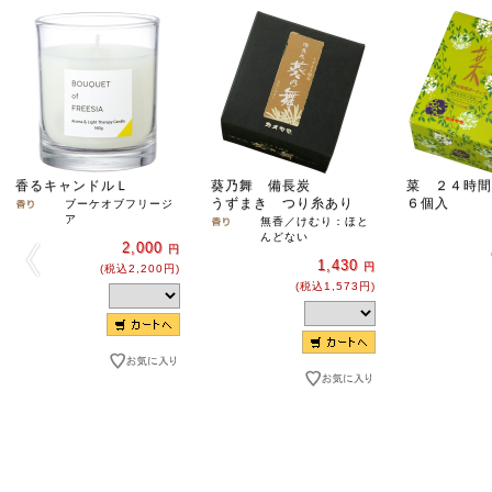
香るキャンドルＬ
葵乃舞 備長炭
菜 ２４時間
うずまき つり糸あり
６個入
ブーケオブフリージ
ア
無香／けむり：ほと
んどない
2,000
円
1,430
円
(税込2,200円)
(税込1,573円)