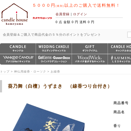
５０００円
以上のご購入で送料無料！
(税別)
会員登録
｜
ログイン
0 点 金額 0 円 送料 0 円
会員登録＆ご購入で商品代金の５％分のポイントをプレゼント
トップ > 神仏用線香・ローソク > お線香
葵乃舞（白檀）うずまき （線香つり台付き）
商品番号
商品名
香り