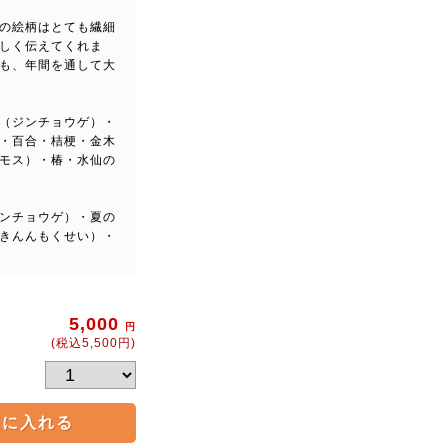
の絵柄はとても繊細
しく伝えてくれま
も、年間を通して大
（ジンチョウゲ）・
・百合・桔梗・金木
モス）・椿・水仙の
ンチョウゲ）・夏の
きんんもくせい）・
5,000
円
(税込5,500円)