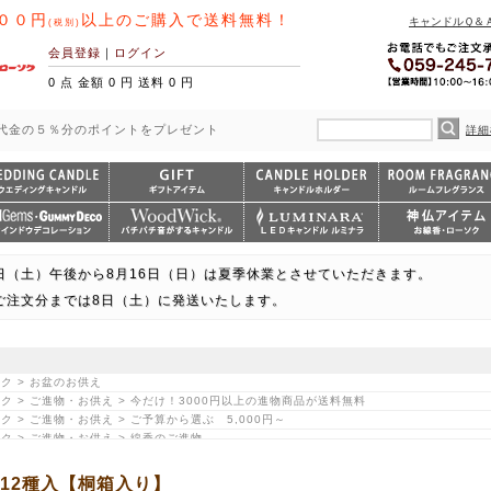
００円
以上のご購入で送料無料！
キャンドルＱ＆
(税別)
会員登録
｜
ログイン
0 点 金額 0 円 送料 0 円
代金の５％分のポイントをプレゼント
詳細
日（土）午後から8月16日（日）は夏季休業とさせていただきます。
ご注文分までは8日（土）に発送いたします。
ク > お盆のお供え
ク > ご進物・お供え > 今だけ！3000円以上の進物商品が送料無料
ク > ご進物・お供え > ご予算から選ぶ 5,000円～
ク > ご進物・お供え > 線香のご進物
ク > 名香 月の花
 ギフト・プレゼントにおすすめ > 心から和む 和のしつらえ
12種入【桐箱入り】