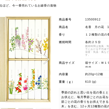
るほど、今一番売れているお線香の進物
商品番号
13500912
商品名
名香 月の花 
香り
１２種類の花の
燃焼時間
各約２５分
燃焼時間は無風・
下における平均値
湿度・気温・風な
す。
商品サイズ
箱サイズ：Ｗ１
ｍｍ
内容量
約20g×12種
重量（ｇ）
610 (g)
季節の訪れと思い出を花の香とと
お供えに、毎月季節ごとのお花を
節ごとの花の香りをお供えできる
木」を含む、12ヶ月12種類の花