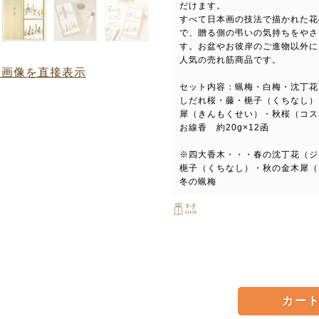
だけます。
すべて日本画の技法で描かれた花
で、贈る側の弔いの気持ちをやさ
す。お盆やお彼岸のご進物以外に
人気の売れ筋商品です。
品画像を直接表示
セット内容：蝋梅・白梅・沈丁花
しだれ桜・藤・梔子（くちなし）
犀（きんもくせい）・秋桜（コス
お線香 約20g×12函
※四大香木・・・春の沈丁花（ジ
梔子（くちなし）・秋の金木犀（
冬の蝋梅