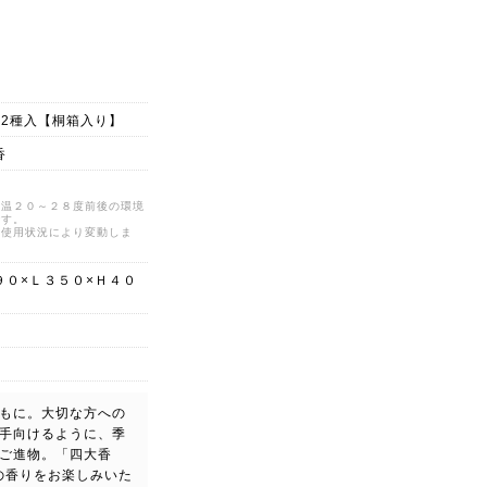
12種入【桐箱入り】
香
気温２０～２８度前後の環境
です。
ど使用状況により変動しま
９０×Ｌ３５０×Ｈ４０
もに。大切な方への
手向けるように、季
ご進物。「四大香
の香りをお楽しみいた