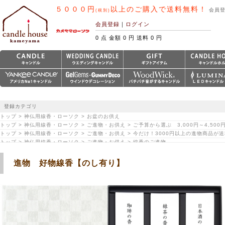
５０００円
以上のご購入で送料無料！
会員
(税別)
会員登録
｜
ログイン
0 点 金額 0 円 送料 0 円
登録カテゴリ
トップ > 神仏用線香・ローソク > お盆のお供え
トップ > 神仏用線香・ローソク > ご進物・お供え > ご予算から選ぶ 3,000円～4,500
トップ > 神仏用線香・ローソク > ご進物・お供え > 今だけ！3000円以上の進物商品が
トップ > 神仏用線香・ローソク > ご進物・お供え > 線香のご進物
進物 好物線香【のし有り】