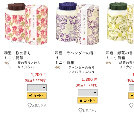
和遊 桜の香り
和遊 ラベンダーの香
和遊 緑茶の香
ミニ寸筒箱
り
ミニ寸筒箱
ミニ寸筒箱
桜の香り／けむ
緑茶の香
り：少ない
り：少な
ラベンダーの香り
／けむり：ふつう
1,200
円
1,200
円
(税込1,320円)
(税込
(税込1,320円)