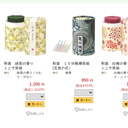
和遊 １０分蝋燭筒箱
和遊 緑茶の香り
和遊 白梅の香
(五色の芯）
ミニ寸筒箱
ミニ寸筒箱
無香
緑茶の香り／けむ
白梅の香
り：少ない
り：ふつ
850
円
1,200
円
(税込935円)
(税込1,320円)
(税込