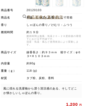
商品番号
20120103
商品画像を直接表示
商品名
和遊 しゃぼんの香りミニ寸筒箱
香り
しゃぼんの香り／けむり：ふつう
燃焼時間
約１９分
燃焼時間は無風・気温２０～２８度前後の環境
下における平均値です。
湿度・気温・風など使用状況により変動しま
す。
商品サイズ
線香長さ：約９３ｍｍ 箱サイズ：φ６
３×Ｈ１０３ｍｍ
内容量
約90g
重量（ｇ）
118 (g)
材質
タブ粉、炭粉、香料
風に揺れる洗濯物から漂う清涼感のある、そしてどこ
か懐かしいしゃぼんの香り。
1,200
円