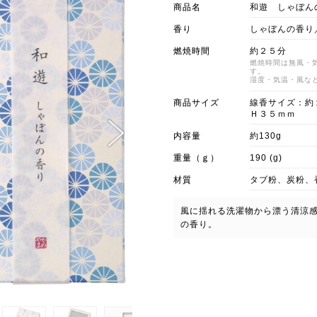
商品名
和遊 しゃぼん
香り
しゃぼんの香り
燃焼時間
約２５分
燃焼時間は無風・
す。
湿度・気温・風な
商品サイズ
線香サイズ：約
Ｈ３５ｍｍ
内容量
約130g
重量（ｇ）
190 (g)
材質
タブ粉、炭粉、
風に揺れる洗濯物から漂う清涼
の香り。