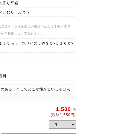
の香り平箱
／けむり：ふつう
気温２０～２８度前後の環境下における平均値で
ど使用状況により変動します。
１３５ｍｍ 箱サイズ：Ｗ９５×Ｌ１６０×
香料
感のある、そしてどこか懐かしいしゃぼん
1,500
円
(税込1,650円)