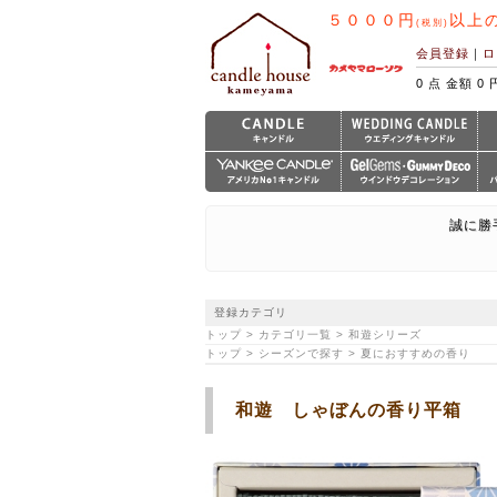
５０００円
以上
(税別)
会員登録
｜
ロ
0 点 金額 0 
誠に勝
登録カテゴリ
トップ > カテゴリ一覧 > 和遊シリーズ
トップ > シーズンで探す > 夏におすすめの香り
和遊 しゃぼんの香り平箱