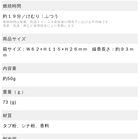
燃焼時間
約１９分／けむり：ふつう
燃焼時間は無風・気温２０～２８度前後の環境下における平均値です。
湿度・気温・風など使用状況により変動します。
商品サイズ
箱サイズ：Ｗ６２×Ｈ１１５×Ｈ２６ｍｍ 線香長さ：約９３ｍ
ｍ
内容量
約50g
重量（ｇ）
73 (g)
材質
タブ粉、シナ粉、香料