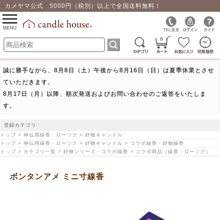
カメヤマ公式 5000円（税別）以上で全国送料無料！
0
toggle
navigation
MENU
0
誠に勝手ながら、8月8日（土）午後から8月16日（日）は夏季休業とさせ
ていただきます。
8月17日（月）以降、順次発送およびお問い合わせのご返答をいたしま
す。
登録カテゴリ
トップ > 神仏用線香・ローソク > 好物キャンドル
トップ > 神仏用線香・ローソク > 好物キャンドル > コラボ線香・好物線香
トップ > カテゴリ一覧 > 好物シリーズ・コラボ線香 > コラボ商品（線香・ローソク）
ボンタンアメ ミニ寸線香