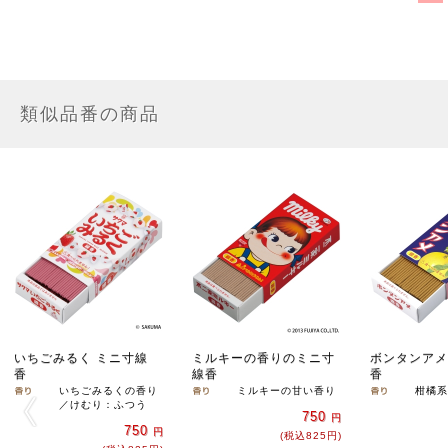
類似品番の商品
いちごみるく ミニ寸線
ミルキーの香りのミニ寸
ボンタンアメ
香
線香
香
いちごみるくの香り
ミルキーの甘い香り
柑橘系
／けむり：ふつう
750
円
750
円
(税込825円)