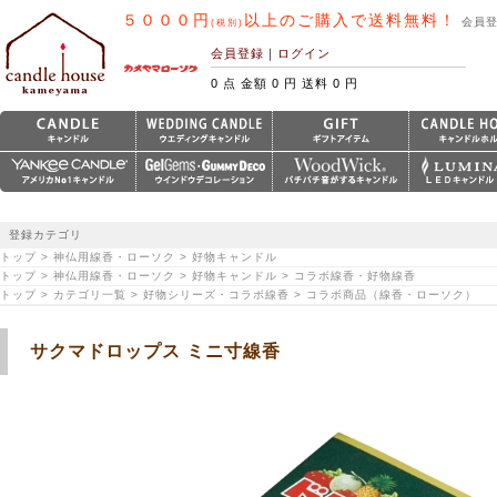
５０００円
以上のご購入で送料無料！
会員
(税別)
会員登録
｜
ログイン
0 点 金額 0 円 送料 0 円
登録カテゴリ
トップ > 神仏用線香・ローソク > 好物キャンドル
トップ > 神仏用線香・ローソク > 好物キャンドル > コラボ線香・好物線香
トップ > カテゴリ一覧 > 好物シリーズ・コラボ線香 > コラボ商品（線香・ローソク）
サクマドロップス ミニ寸線香