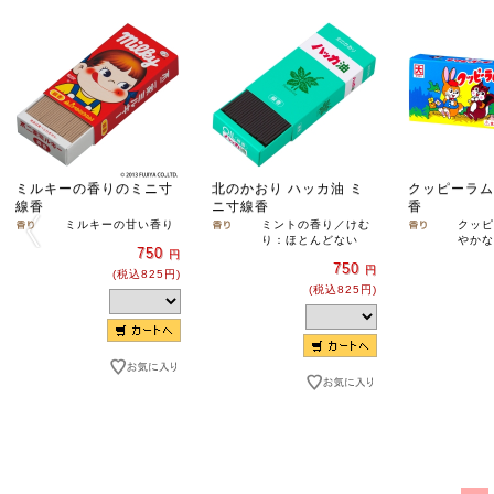
ミルキーの香りのミニ寸
北のかおり ハッカ油 ミ
クッピーラム
線香
ニ寸線香
香
ミルキーの甘い香り
ミントの香り／けむ
クッピ
り：ほとんどない
やかな
750
円
750
円
(税込825円)
(税込825円)