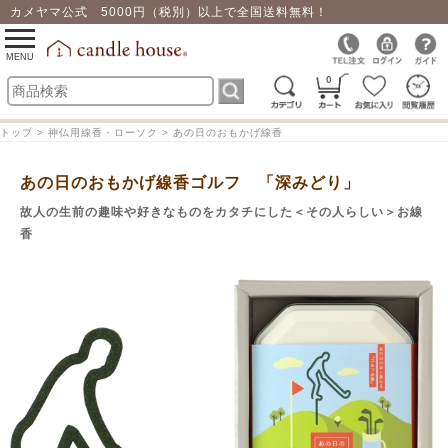
カメヤマ公式 5000円（税別）以上で全国送料無料！
0
toggle
navigation
MENU
0
トップ > 神仏用線香・ローソク > あの日のおもかげ線香
あの日のおもかげ線香ゴルフ 「深みどり」
故人の生前の趣味や好きなものをカタチにした＜その人らしい＞お線
香