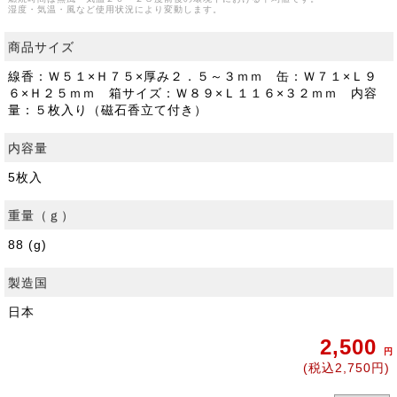
湿度・気温・風など使用状況により変動します。
商品サイズ
線香：Ｗ５１×Ｈ７５×厚み２．５～３ｍｍ 缶：Ｗ７１×Ｌ９
６×Ｈ２５ｍｍ 箱サイズ：Ｗ８９×Ｌ１１６×３２ｍｍ 内容
量：５枚入り（磁石香立て付き）
内容量
5枚入
重量（ｇ）
88 (g)
製造国
日本
2,500
円
(税込2,750円)