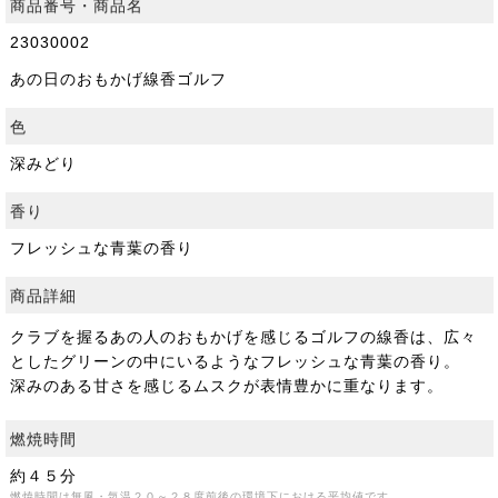
商品番号・商品名
23030002
あの日のおもかげ線香ゴルフ
色
深みどり
香り
フレッシュな青葉の香り
商品詳細
クラブを握るあの⼈のおもかげを感じるゴルフの線⾹は、広々
としたグリーンの中にいるようなフレッシュな⻘葉の⾹り。
深みのある⽢さを感じるムスクが表情豊かに重なります。
燃焼時間
約４５分
燃焼時間は無風・気温２０～２８度前後の環境下における平均値です。