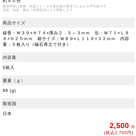
約４０分
燃焼時間は無風・気温２０～２８度前後の環境下における平均値です。
湿度・気温・風など使用状況により変動します。
商品サイズ
線香：Ｗ３９×Ｈ７４×厚み２．５～３ｍｍ 缶：Ｗ７１×Ｌ９
６×Ｈ２５ｍｍ 箱サイズ：Ｗ８９×Ｌ１１６×３２ｍｍ 内容
量：５枚入り（磁石香立て付き）
内容量
5枚入
重量（ｇ）
88 (g)
製造国
日本
2,500
円
(税込2,750円)