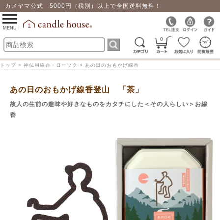
カメヤマ公式 5000円（税別）以上で全国送料無料！
0
toggle
navigation
MENU
0
トップ > 神仏用線香・ローソク > あの日のおもかげ線香
あの日のおもかげ線香登山 「茶」
故人の生前の趣味や好きなものをカタチにした＜その人らしい＞お線
香