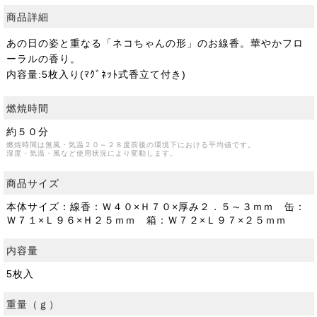
商品詳細
あの日の姿と重なる「ネコちゃんの形」のお線香。華やかフロ
ーラルの香り。
内容量:5枚入り(ﾏｸﾞﾈｯﾄ式香立て付き)
燃焼時間
約５０分
燃焼時間は無風・気温２０～２８度前後の環境下における平均値です。
湿度・気温・風など使用状況により変動します。
商品サイズ
本体サイズ：線香：Ｗ４０×Ｈ７０×厚み２．５～３ｍｍ 缶：
Ｗ７１×Ｌ９６×Ｈ２５ｍｍ 箱：Ｗ７２×Ｌ９７×２５ｍｍ
内容量
5枚入
重量（ｇ）