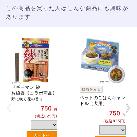
この商品を買った人はこんな商品にも興味が
あります
ドギーマン 紗
動画をみる
お線香【コラボ商品】
ペットのごはんキャン
野に咲く花の香り
ドル（犬用）
750
円
750
円
(税込825円)
(税込825円)