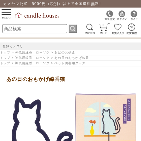
カメヤマ公式 5000円（税別）以上で全国送料無料！
0
toggle
navigation
MENU
0
登録カテゴリ
トップ > 神仏用線香・ローソク > お盆のお供え
トップ > 神仏用線香・ローソク > あの日のおもかげ線香
トップ > 神仏用線香・ローソク > ペット供養用グッズ
あの日のおもかげ線香猫