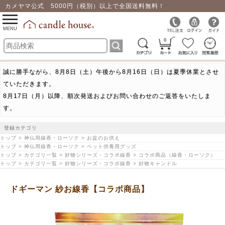
カメヤマ公式 5000円（税別）以上で全国送料無料！
0
toggle
navigation
MENU
0
誠に勝手ながら、8月8日（土）午後から8月16日（日）は夏季休業とさせ
ていただきます。
8月17日（月）以降、順次発送およびお問い合わせのご返答をいたしま
す。
登録カテゴリ
トップ > 神仏用線香・ローソク > お盆のお供え
トップ > 神仏用線香・ローソク > ペット供養用グッズ
トップ > カテゴリ一覧 > 好物シリーズ・コラボ線香 > コラボ商品（線香・ローソク）
トップ > カテゴリ一覧 > 好物シリーズ・コラボ線香 > 好物キャンドル
ドギーマン 紗お線香【コラボ商品】