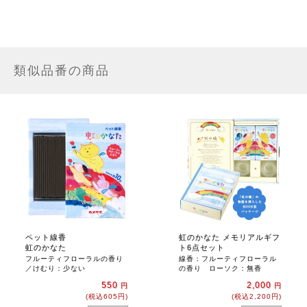
類似品番の商品
ペット線香
虹のかなた メモリアルギフ
虹のかなた
ト6点セット
フルーティフローラルの香り
線香：フルーティフローラル
／けむり：少ない
の香り ローソク：無香
550
2,000
円
円
(税込605円)
(税込2,200円)