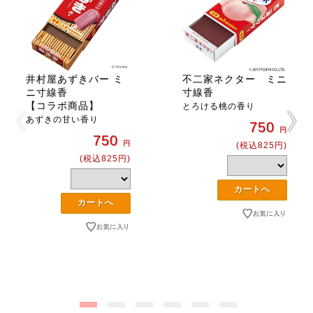
井村屋あずきバー ミ
不二家ネクター ミニ
ニ寸線香
寸線香
【コラボ商品】
とろける桃の香り
あずきの甘い香り
750
円
750
円
(税込825円)
(税込825円)