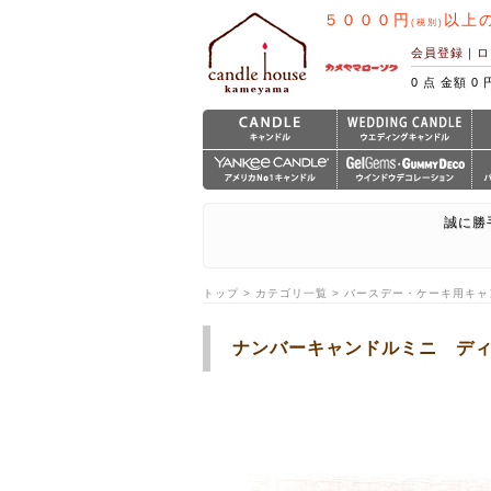
５０００円
以上
(税別)
会員登録
｜
ロ
0 点 金額 0 
誠に勝
トップ > カテゴリ一覧 > バースデー・ケーキ用キャ
ナンバーキャンドルミニ デ