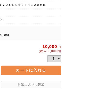
１７０ｘＬ１６０ｘＨ１２８ｍｍ
ウ）
各10個
10,000
円
(税込11,000円)