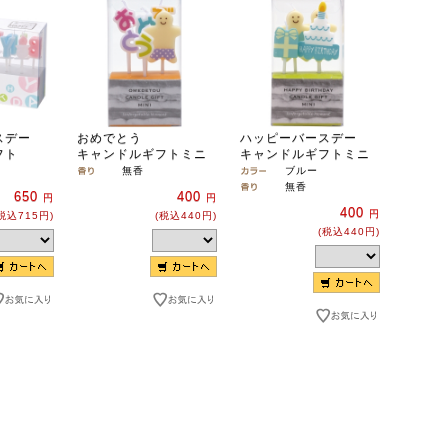
スデー
おめでとう
ハッピーバースデー
フト
キャンドルギフトミニ
キャンドルギフトミニ
無香
ブルー
無香
650
400
円
円
400
円
税込715円)
(税込440円)
(税込440円)