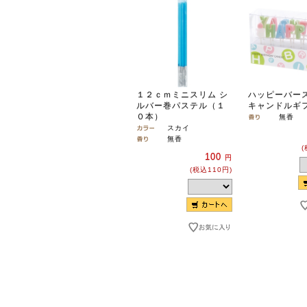
１２ｃｍミニスリム シ
ハッピーバー
ルバー巻パステル（１
キャンドルギ
０本）
無香
スカイ
無香
(
100
円
(税込110円)